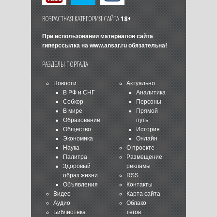
ВОЗРАСТНАЯ КАТЕГОРИЯ САЙТА
18+
При использовании материалов сайта
гиперссылка на
www.ansar.ru
обязательна!
РАЗДЕЛЫ ПОРТАЛА
Новости
Актуально
В РФ и СНГ
Аналитика
Собкор
Персоны
В мире
Прямой
Образование
путь
Общество
История
Экономика
Онлайн
Наука
О проекте
Палитра
Размещение
Здоровый
рекламы
образ жизни
RSS
Объявления
Контакты
Видео
Карта сайта
Аудио
Облако
Библиотека
тегов