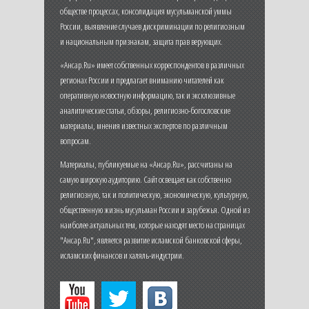
обществе процессах, консолидация мусульманской уммы
России, выявление случаев дискриминации по религиозным
и национальным признакам, защита прав верующих.
«Ансар.Ru» имеет собственных корреспондентов в различных
регионах России и предлагает вниманию читателей как
оперативную новостную информацию, так и эксклюзивные
аналитические статьи, обзоры, религиозно-богословские
материалы, мнения известных экспертов по различным
вопросам.
Материалы, публикуемые на «Ансар.Ru», рассчитаны на
самую широкую аудиторию. Сайт освещает как собственно
религиозную, так и политическую, экономическую, культурную,
общественную жизнь мусульман России и зарубежья. Одной из
наиболее актуальных тем, которые находят место на страницах
"Ансар.Ru", является развитие исламской банковской сферы,
исламских финансов и халяль-индустрии.