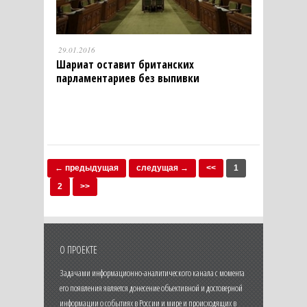
29.01.2016
Шариат оставит британских
парламентариев без выпивки
← предыдущая
следущая →
<<
1
2
>>
О ПРОЕКТЕ
Задачами информационно-аналитического канала с момента
его появления является донесение объективной и достоверной
информации о событиях в России и мире и происходящих в