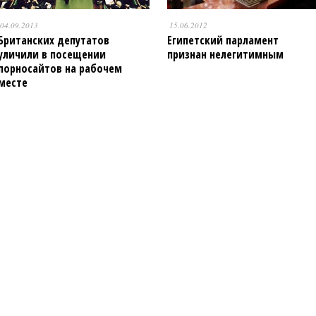
04.09.2013
15.06.2012
Британских депутатов
Египетский парламент
уличили в посещении
признан нелегитимным
порносайтов на рабочем
месте