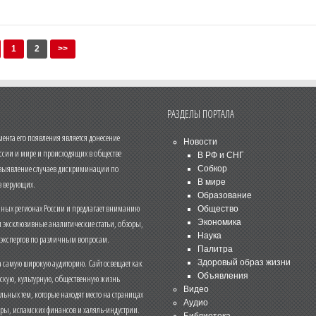
1
2
>>
РАЗДЕЛЫ ПОРТАЛА
нта его появления является донесение
Новости
ссии и мире и происходящих в обществе
В РФ и СНГ
 выявление случаев дискриминации по
Собкор
В мире
 верующих.
Образование
чных регионах России и предлагает вниманию
Общество
и эксклюзивные аналитические статьи, обзоры,
Экономика
Наука
 экспертов по различным вопросам.
Палитра
 самую широкую аудиторию. Сайт освещает как
Здоровый образ жизни
Объявления
ескую, культурную, общественную жизнь
Видео
льных тем, которые находят место на страницах
Аудио
еры, исламских финансов и халяль-индустрии.
Библиотека