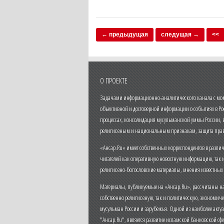
← предыдущая
следущая →
<<
О ПРОЕКТЕ
Задачами информационно-аналитического канала с моме
объективной и достоверной информации о событиях в Ро
процессах, консолидация мусульманской уммы России,
религиозным и национальным признакам, защита прав
«Ансар.Ru» имеет собственных корреспондентов в разли
читателей как оперативную новостную информацию, так 
религиозно-богословские материалы, мнения известных
Материалы, публикуемые на «Ансар.Ru», рассчитаны на
собственно религиозную, так и политическую, экономич
мусульман России и зарубежья. Одной из наиболее актуа
"Ансар.Ru", является развитие исламской банковской сф