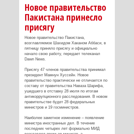
Новое правительство
Пакистана принесло
присягу
Новое правительство Пакистана,
возглавляемое Шахидом Хаканом Аббаси, в
пятницу приняло присягу и официально
начало свою работу, передает телеканал
Dawn News.
Присягу 47 членов правительства принимал
президент Мамнун Хуссейн. Новое
правительство практически не отличается по
составу от правительства Наваза Шарифа,
ушедшего в отставку 28 июля по итогам
антикоррупционного расследования. В новом
правительстве будет 28 федеральных
министров и 19 госминистров.
Наиболее заметное изменение – появление
министра иностранных дел. В течение
последних четырех лет формально МИД
возглавлял премьер-министр, а