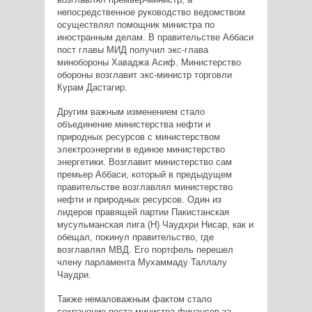
непосредственное руководство ведомством
осуществлял помощник министра по
иностранным делам. В правительстве Аббаси
пост главы МИД получил экс-глава
минобороны Хаваджа Асиф. Министерство
обороны возглавит экс-министр торговли
Курам Дастагир.
Другим важным изменением стало
объединение министерства нефти и
природных ресурсов с министерством
электроэнергии в единое министерство
энергетики. Возглавит министерство сам
премьер Аббаси, который в предыдущем
правительстве возглавлял министерство
нефти и природных ресурсов. Один из
лидеров правящей партии Пакистанская
мусульманская лига (Н) Чаудхри Нисар, как и
обещал, покинул правительство, где
возглавлял МВД. Его портфель перешел
члену парламента Мухаммаду Таллалу
Чаудри.
Также немаловажным фактом стало
сохранение поста министра финансов за