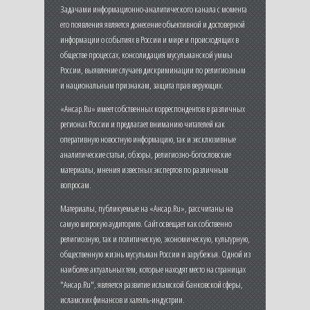
Задачами информационно-аналитического канала с момента
его появления является донесение объективной и достоверной
информации о событиях в России и мире и происходящих в
обществе процессах, консолидация мусульманской уммы
России, выявление случаев дискриминации по религиозным
и национальным признакам, защита прав верующих.
«Ансар.Ru» имеет собственных корреспондентов в различных
регионах России и предлагает вниманию читателей как
оперативную новостную информацию, так и эксклюзивные
аналитические статьи, обзоры, религиозно-богословские
материалы, мнения известных экспертов по различным
вопросам.
Материалы, публикуемые на «Ансар.Ru», рассчитаны на
самую широкую аудиторию. Сайт освещает как собственно
религиозную, так и политическую, экономическую, культурную,
общественную жизнь мусульман России и зарубежья. Одной из
наиболее актуальных тем, которые находят место на страницах
"Ансар.Ru", является развитие исламской банковской сферы,
исламских финансов и халяль-индустрии.