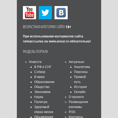
ВОЗРАСТНАЯ КАТЕГОРИЯ САЙТА
18+
При использовании материалов сайта
гиперссылка на
www.ansar.ru
обязательна!
РАЗДЕЛЫ ПОРТАЛА
Новости
Актуально
В РФ и СНГ
Аналитика
Собкор
Персоны
В мире
Прямой
Образование
путь
Общество
История
Экономика
Онлайн
Наука
О проекте
Палитра
Размещение
Здоровый
рекламы
образ жизни
RSS
Объявления
Контакты