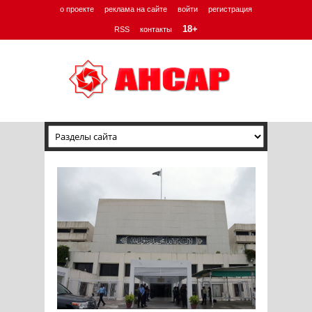
о проекте
реклама на сайте
войти
регистрация
18+
RSS
контакты