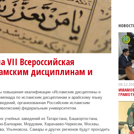
НОВОСТ
а VII Всероссийская
ламским дисциплинам и
09.12.20
ИМАМОВ
сы повышения квалификации «Исламские дисциплины и
ГРАМОТ
лимпиада по исламским дисциплинам и арабскому языку
аведений, организованная Российским исламским
риволжским) федеральным университетом.
х учебных заведений из Татарстана, Башкортостана,
но-Балкарии, Мордовии, Карачаево-Черкесии, Москвы,
ва, Ульяновска, Самары и других регионов будут проходить