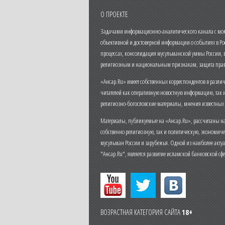
О ПРОЕКТЕ
Задачами информационно-аналитического канала с моме
объективной и достоверной информации о событиях в Ро
процессах, консолидация мусульманской уммы России,
религиозным и национальным признакам, защита прав
«Ансар.Ru» имеет собственных корреспондентов в разли
читателей как оперативную новостную информацию, так 
религиозно-богословские материалы, мнения известных
Материалы, публикуемые на «Ансар.Ru», рассчитаны на
собственно религиозную, так и политическую, экономич
мусульман России и зарубежья. Одной из наиболее актуа
"Ансар.Ru", является развитие исламской банковской сф
ВОЗРАСТНАЯ КАТЕГОРИЯ САЙТА
18+