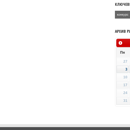
КЛЮЧЕВ
конкурс
АРХИВ Р
Пн
27
3
10
17
24
31