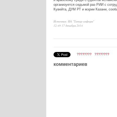
организуется седьмой раз РИИ с сотру
Кувейта, ДУМ РТ и мэрии Казани, сооб
Источник: ИА "Татар-информ"
12:49 17 декабря 2014
????????
????????
комментариев