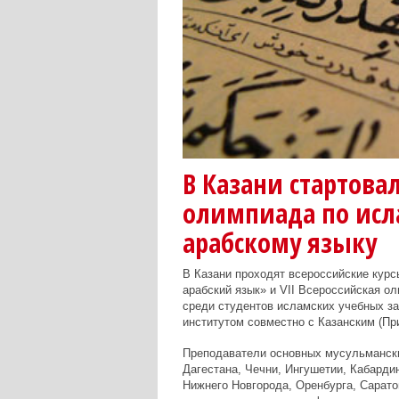
В Казани стартовал
олимпиада по ис
арабскому языку
В Казани проходят всероссийские кур
арабский язык» и VII Всероссийская о
среди студентов исламских учебных з
институтом совместно с Казанским (П
Преподаватели основных мусульмански
Дагестана, Чечни, Ингушетии, Кабарди
Нижнего Новгорода, Оренбурга, Сарато