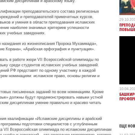
амским дисциплинам и арабскому языку.
алификации преподавательского состава религиозных
реждений и преподавателей примечетных курсов,
29.10.20
выков и умения в области преподавания исламских
ПРЕПОД
ление наиболее значимых критериев успешности
ПОВЫШЕ
ких учебных заведениях.
 и назидания из жизнеописания Пророка Мухаммада»,
ие Корана», «Арабская орфография и пунктуация».
вать в работе жюри VII Всероссийской олимпиады по
зыку среди студентов исламских учебных заведений.
ений РФ представят по одному участнику в каждой
рем номинациям: исламское право, основы религии и
10.04.20
стовых письменных заданий по всем номинациям. Кроме
БАШКИР
язык» должны будут продемонстрировать навыки устной
ПРОФПР
мским дисциплинам умение правильно и красиво читать
ния квалификации «Исламские дисциплины и арабский
 программы подготовки специалистов с углубленным
ЕЩЕ НОВ
 а VII Всероссийская олимпиада по исламским дисциплинам
х учебных заведений – это ежегодное мероприятие, которое