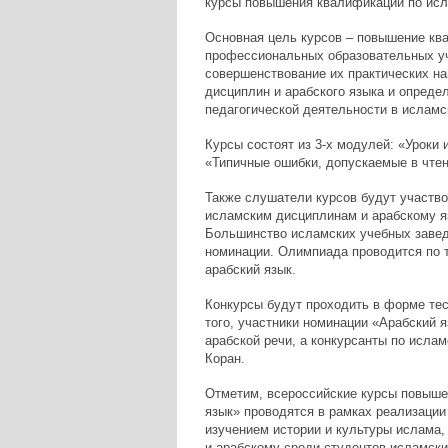
курсы повышения квалификации по исл
Основная цель курсов – повышение кв
профессиональных образовательных уч
совершенствование их практических на
дисциплин и арабского языка и опреде
педагогической деятельности в исламс
Курсы состоят из 3-х модулей: «Уроки
«Типичные ошибки, допускаемые в чтен
Также слушатели курсов будут участво
исламским дисциплинам и арабскому я
Большинство исламских учебных завед
номинации. Олимпиада проводится по т
арабский язык.
Конкурсы будут проходить в форме те
того, участники номинации «Арабский 
арабской речи, а конкурсанты по исла
Коран.
Отметим, всероссийские курсы повыше
язык» проводятся в рамках реализации
изучением истории и культуры ислама,
и арабскому среди студентов исламски