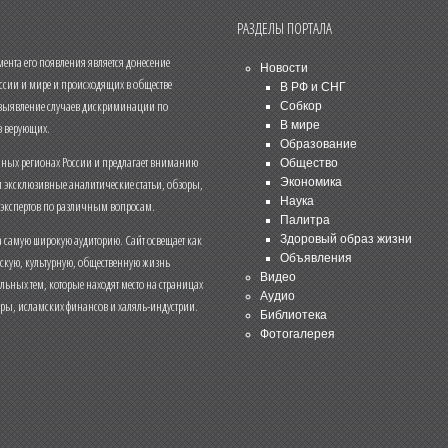
РАЗДЕЛЫ ПОРТАЛА
нта его появления является донесение
Новости
ссии и мире и происходящих в обществе
В РФ и СНГ
 выявление случаев дискриминации по
Собкор
В мире
 верующих.
Образование
чных регионах России и предлагает вниманию
Общество
и эксклюзивные аналитические статьи, обзоры,
Экономика
Наука
 экспертов по различным вопросам.
Палитра
 самую широкую аудиторию. Сайт освещает как
Здоровый образ жизни
Объявления
ескую, культурную, общественную жизнь
Видео
льных тем, которые находят место на страницах
Аудио
еры, исламских финансов и халяль-индустрии.
Библиотека
Фотогалерея