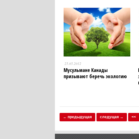
25.05.2012
Мусульмане Канады
призывают беречь экологию
← предыдущая
следущая →
<<