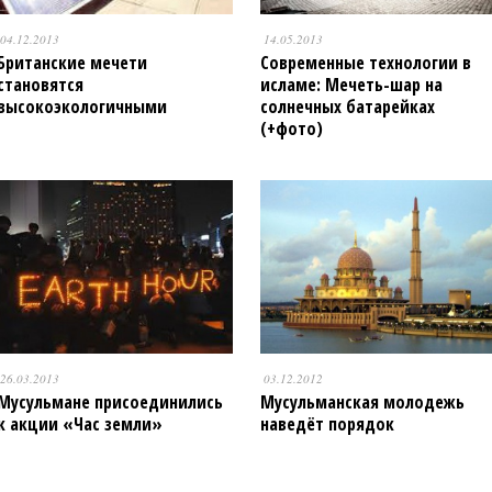
04.12.2013
14.05.2013
Британские мечети
Современные технологии в
становятся
исламе: Мечеть-шар на
высокоэкологичными
солнечных батарейках
(+фото)
26.03.2013
03.12.2012
Мусульмане присоединились
Мусульманская молодежь
к акции «Час земли»
наведёт порядок