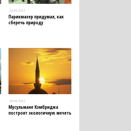
24.04.2013
Парикмахер придумал, как
сберечь природу
26.09.2012
Мусульмане Кэмбриджа
построят экологичную мечеть