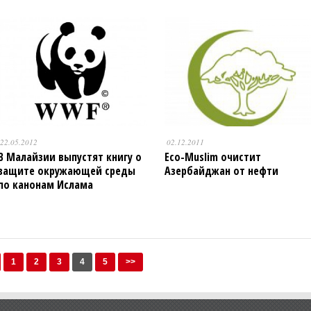
22.05.2012
02.12.2011
В Малайзии выпустят книгу о
Eco-Muslim очистит
защите окружающей среды
Азербайджан от нефти
по канонам Ислама
1
2
3
4
5
>>