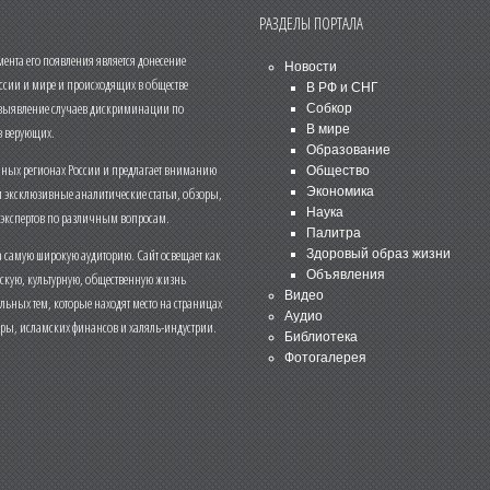
РАЗДЕЛЫ ПОРТАЛА
нта его появления является донесение
Новости
ссии и мире и происходящих в обществе
В РФ и СНГ
 выявление случаев дискриминации по
Собкор
В мире
 верующих.
Образование
чных регионах России и предлагает вниманию
Общество
и эксклюзивные аналитические статьи, обзоры,
Экономика
Наука
 экспертов по различным вопросам.
Палитра
 самую широкую аудиторию. Сайт освещает как
Здоровый образ жизни
Объявления
ескую, культурную, общественную жизнь
Видео
льных тем, которые находят место на страницах
Аудио
еры, исламских финансов и халяль-индустрии.
Библиотека
Фотогалерея