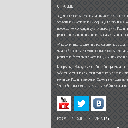
О ПРОЕКТЕ
Задачами информационно-аналитического канала с моме
объективной и достоверной информации о событиях в Ро
процессах, консолидация мусульманской уммы России,
религиозным и национальным признакам, защита прав
«Ансар.Ru» имеет собственных корреспондентов в разли
читателей как оперативную новостную информацию, так 
религиозно-богословские материалы, мнения известных
Материалы, публикуемые на «Ансар.Ru», рассчитаны на
собственно религиозную, так и политическую, экономич
мусульман России и зарубежья. Одной из наиболее актуа
"Ансар.Ru", является развитие исламской банковской сф
ВОЗРАСТНАЯ КАТЕГОРИЯ САЙТА
18+