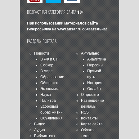
ВОЗРАСТНАЯ КАТЕГОРИЯ САЙТА
18+
При использовании материалов сайта
гиперссылка на
www.ansar.ru
обязательна!
РАЗДЕЛЫ ПОРТАЛА
Новости
Актуально
В РФ и СНГ
Аналитика
Собкор
Персоны
В мире
Прямой
Образование
путь
Общество
История
Экономика
Онлайн
Наука
О проекте
Палитра
Размещение
Здоровый
рекламы
образ жизни
RSS
Объявления
Контакты
Видео
Карта сайта
Аудио
Облако
Библиотека
тегов