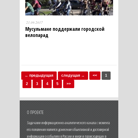
21.09.2017
Мусульмане поддержали городской
велопарад
← предыдущая
следущая →
<<
1
2
3
4
5
>>
О ПРОЕКТЕ
Задачами информационно-аналитического канала с момента
его появления является донесение объективной и достоверной
информации о событиях в России и мире и происходящих в