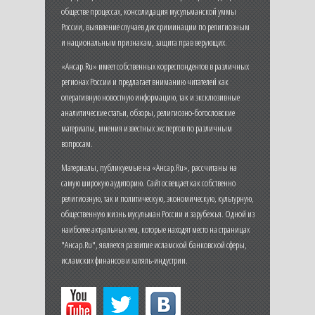
обществе процессах, консолидация мусульманской уммы
России, выявление случаев дискриминации по религиозным
и национальным признакам, защита прав верующих.
«Ансар.Ru» имеет собственных корреспондентов в различных
регионах России и предлагает вниманию читателей как
оперативную новостную информацию, так и эксклюзивные
аналитические статьи, обзоры, религиозно-богословские
материалы, мнения известных экспертов по различным
вопросам.
Материалы, публикуемые на «Ансар.Ru», рассчитаны на
самую широкую аудиторию. Сайт освещает как собственно
религиозную, так и политическую, экономическую, культурную,
общественную жизнь мусульман России и зарубежья. Одной из
наиболее актуальных тем, которые находят место на страницах
"Ансар.Ru", является развитие исламской банковской сферы,
исламских финансов и халяль-индустрии.