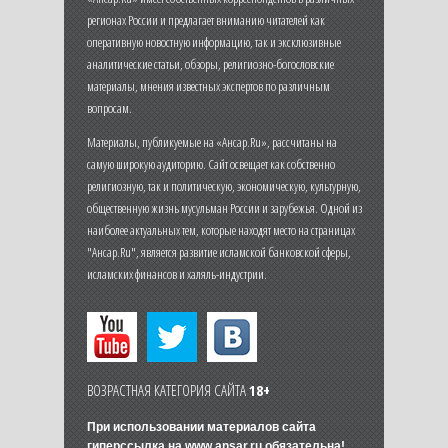
регионах России и предлагает вниманию читателей как
оперативную новостную информацию, так и эксклюзивные
аналитические статьи, обзоры, религиозно-богословские
материалы, мнения известных экспертов по различным
вопросам.
Материалы, публикуемые на «Ансар.Ru», рассчитаны на
самую широкую аудиторию. Сайт освещает как собственно
религиозную, так и политическую, экономическую, культурную,
общественную жизнь мусульман России и зарубежья. Одной из
наиболее актуальных тем, которые находят место на страницах
"Ансар.Ru", является развитие исламской банковской сферы,
исламских финансов и халяль-индустрии.
ВОЗРАСТНАЯ КАТЕГОРИЯ САЙТА
18+
При использовании материалов сайта
гиперссылка на
www.ansar.ru
обязательна!