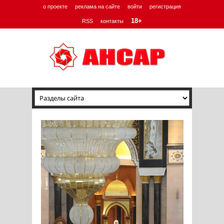
о проекте
реклама на сайте
войти
регистрация
18+
RSS
контакты