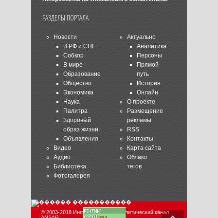
РАЗДЕЛЫ ПОРТАЛА
Новости
Актуально
В РФ и СНГ
Аналитика
Собкор
Персоны
В мире
Прямой
Образование
путь
Общество
История
Экономика
Онлайн
Наука
О проекте
Палитра
Размещение
Здоровый
рекламы
образ жизни
RSS
Объявления
Контакты
Видео
Карта сайта
Аудио
Облако
Библиотека
тегов
Фотогалерея
© 2003-2018 Информационно-аналитический канал
ANSAR