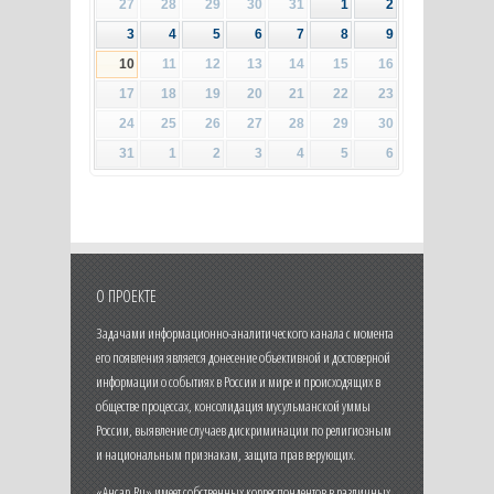
27
28
29
30
31
1
2
3
4
5
6
7
8
9
10
11
12
13
14
15
16
17
18
19
20
21
22
23
24
25
26
27
28
29
30
31
1
2
3
4
5
6
О ПРОЕКТЕ
Задачами информационно-аналитического канала с момента
его появления является донесение объективной и достоверной
информации о событиях в России и мире и происходящих в
обществе процессах, консолидация мусульманской уммы
России, выявление случаев дискриминации по религиозным
и национальным признакам, защита прав верующих.
«Ансар.Ru» имеет собственных корреспондентов в различных