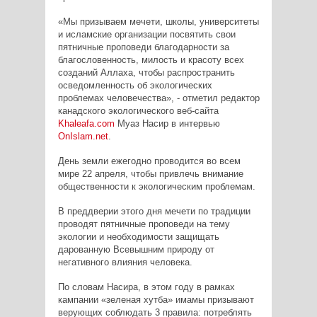
«Мы призываем мечети, школы, университеты
и исламские организации посвятить свои
пятничные проповеди благодарности за
благословенность, милость и красоту всех
созданий Аллаха, чтобы распространить
осведомленность об экологических
проблемах человечества», - отметил редактор
канадского экологического веб-сайта
Khaleafa
.
com
Муаз Насир в интервью
OnIslam
.
net
.
День земли ежегодно проводится во всем
мире 22 апреля, чтобы привлечь внимание
общественности к экологическим проблемам.
В преддверии этого дня мечети по традиции
проводят пятничные проповеди на тему
экологии и необходимости защищать
дарованную Всевышним природу от
негативного влияния человека.
По словам Насира, в этом году в рамках
кампании «зеленая хутба» имамы призывают
верующих соблюдать 3 правила: потреблять