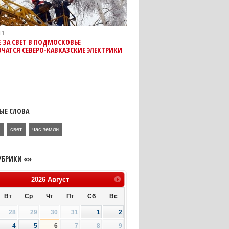
11
Е ЗА СВЕТ В ПОДМОСКОВЬЕ
ЧАТСЯ СЕВЕРО-КАВКАЗСКИЕ ЭЛЕКТРИКИ
ЫЕ СЛОВА
я
свет
час земли
УБРИКИ «»
2026
Август
Вт
Ср
Чт
Пт
Сб
Вс
28
29
30
31
1
2
4
5
6
7
8
9