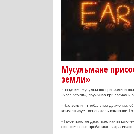
Мусульмане присо
земли»
Канадские мусульмане присоединились
«часе земли», поужинав при свечах и з
«Час земли – глобальное движение, о
комментирует основатель кампании
Thi
«Такое простое действие, как выключе
экологических проблемах, затрагиваю