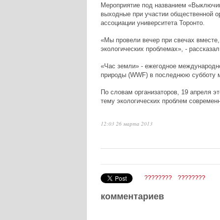
Мероприятие под названием «Выключим
выходные при участии общественной о
ассоциации университета Торонто.
«Мы провели вечер при свечах вместе
экологических проблемах», - рассказа
«Час земли» - ежегодное международн
природы (WWF) в последнюю субботу м
По словам организаторов, 19 апреля э
тему экологических проблем современн
12:03 26 марта 2013
????????
????????
комментариев