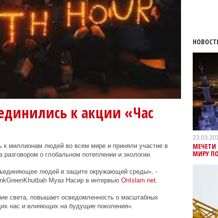
НОВОСТ
единились к акции «Час
23.03.20
МЕЧЕТИ 
 к миллионам людей во всем мире и приняли участие в
МИРУ ПО
а разговором о глобальном потеплении и экологии.
бъединяющее людей в защите окружающей среды», -
nk
Green
Khutbah
Муаз Насир в интервью
OnIslam
.
net
.
ние света, повышает осведомленность о масштабных
щих нас и влияющих на будущие поколения».