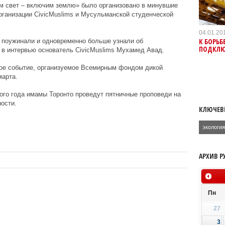
 свет – включим землю» было организовано в минувшие
рганизации
CivicMuslims
и Мусульманской студенческой
04.01.20
К БОРЬБ
, поужинали и одновременно больше узнали об
ПОДКЛЮ
л в интервью основатель
CivicMuslims
Мухамед Авад.
ое событие, организуемое Всемирным фондом дикой
арта.
того года имамы Торонто проведут пятничные проповеди на
ости.
КЛЮЧЕВ
экологи
АРХИВ Р
Пн
27
3