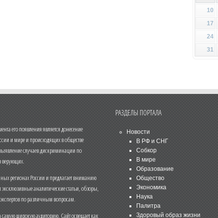
10
17
24
31
РАЗДЕЛЫ ПОРТАЛА
нта его появления является донесение
Новости
ссии и мире и происходящих в обществе
В РФ и СНГ
 выявление случаев дискриминации по
Собкор
В мире
 верующих.
Образование
чных регионах России и предлагает вниманию
Общество
и эксклюзивные аналитические статьи, обзоры,
Экономика
Наука
 экспертов по различным вопросам.
Палитра
 самую широкую аудиторию. Сайт освещает как
Здоровый образ жизни