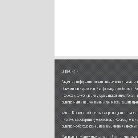
О ПРОЕКТЕ
Задачами информационно-аналитического канала с моме
объективной и достоверной информации о событиях в Ро
процессах, консолидация мусульманской уммы России,
религиозным и национальным признакам, защита прав
«Ансар.Ru» имеет собственных корреспондентов в разли
читателей как оперативную новостную информацию, так 
религиозно-богословские материалы, мнения известных
Материалы, публикуемые на «Ансар.Ru», рассчитаны на