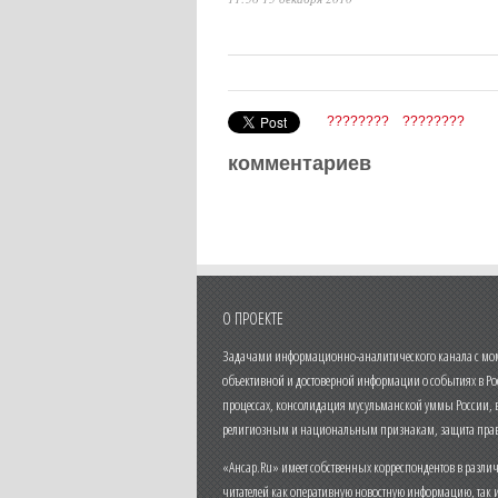
????????
????????
комментариев
О ПРОЕКТЕ
Задачами информационно-аналитического канала с моме
объективной и достоверной информации о событиях в Ро
процессах, консолидация мусульманской уммы России,
религиозным и национальным признакам, защита прав
«Ансар.Ru» имеет собственных корреспондентов в разли
читателей как оперативную новостную информацию, так 