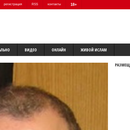
регистрация
RSS
контакты
18+
АЛЬНО
ВИДЕО
ОНЛАЙН
ЖИВОЙ ИСЛАМ
РАЗМЕЩ