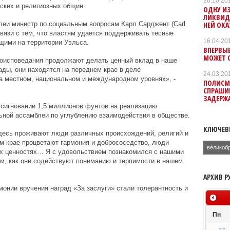
26.10.20
ских и религиозных общин.
ОДНУ ИЗ
ЛИКВИДИ
НЕЙ ОКА
леи министр по социальным вопросам Карл Сарджент (Carl
связи с тем, что властям удается поддерживать тесные
16.04.20
ими на территории Уэльса.
ВПЕРВЫЕ
МОЖЕТ 
оисповедания продолжают делать ценный вклад в наше
ады, они находятся на переднем крае в деле
24.03.20
а местном, национальном и международном уровнях», -
ПОЛИСМ
СПРАШИВ
ЗАДЕРЖ
ссигновании 1,5 миллионов фунтов на реализацию
ьной ассамблеи по углублению взаимодействия в обществе.
КЛЮЧЕВ
здесь проживают люди различных происхождений, религий и
ем крае процветают гармония и добрососедство, люди
великоб
их ценностях… Я с удовольствием познакомился с нашими
м, как они содействуют пониманию и терпимости в нашем
АРХИВ Р
монии вручения наград «За заслуги» стали толерантность и
Пн