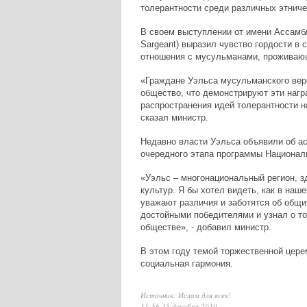
толерантности среди различных этниче
В своем выступлении от имени Ассамб
Sargeant) выразил чувство гордости в 
отношения с мусульманами, проживающ
«Граждане Уэльса мусульманского вер
общество, что демонстрируют эти нагр
распространения идей толерантности н
сказал министр.
Недавно власти Уэльса объявили об а
очередного этапа программы Национал
«Уэльс – многонациональный регион, 
культур. Я бы хотел видеть, как в наш
уважают различия и заботятся об общ
достойными победителями и узнал о то
обществе», - добавил министр.
В этом году темой торжественной цере
социальная гармония.
Источник: Ислам для всех!
11:56 15 декабря 2010