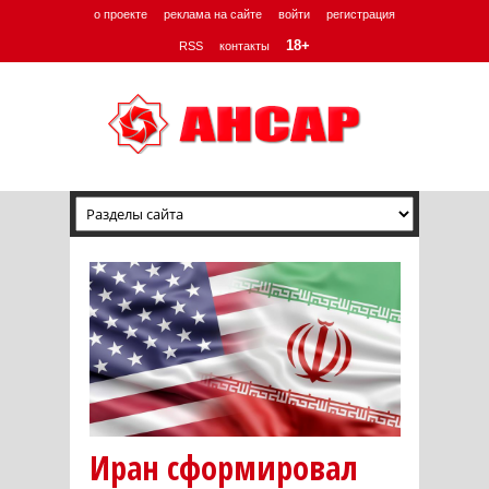
о проекте
реклама на сайте
войти
регистрация
18+
RSS
контакты
Иран сформировал