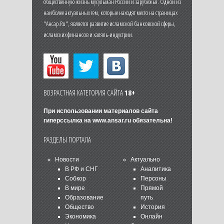
общественную жизнь мусульман России и зарубежья. Одной из
наиболее актуальных тем, которые находят место на страницах
"Ансар.Ru", является развитие исламской банковской сферы,
исламских финансов и халяль-индустрии.
ВОЗРАСТНАЯ КАТЕГОРИЯ САЙТА
18+
При использовании материалов сайта
гиперссылка на
www.ansar.ru
обязательна!
РАЗДЕЛЫ ПОРТАЛА
Новости
Актуально
В РФ и СНГ
Аналитика
Собкор
Персоны
В мире
Прямой
Образование
путь
Общество
История
Экономика
Онлайн