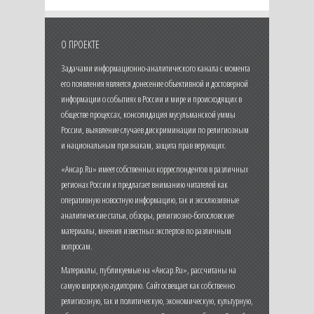
О ПРОЕКТЕ
Задачами информационно-аналитического канала с момента
его появления является донесение объективной и достоверной
информации о событиях в России и мире и происходящих в
обществе процессах, консолидация мусульманской уммы
России, выявление случаев дискриминации по религиозным
и национальным признакам, защита прав верующих.
«Ансар.Ru» имеет собственных корреспондентов в различных
регионах России и предлагает вниманию читателей как
оперативную новостную информацию, так и эксклюзивные
аналитические статьи, обзоры, религиозно-богословские
материалы, мнения известных экспертов по различным
вопросам.
Материалы, публикуемые на «Ансар.Ru», рассчитаны на
самую широкую аудиторию. Сайт освещает как собственно
религиозную, так и политическую, экономическую, культурную,