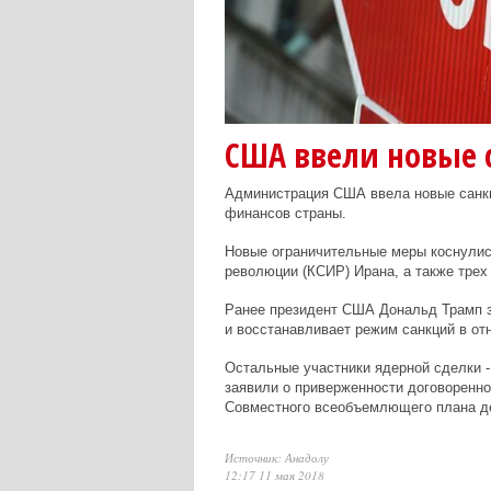
США ввели новые 
Администрация США ввела новые санкц
финансов страны.
Новые ограничительные меры коснулис
революции (КСИР) Ирана, а также трех
Ранее президент США Дональд Трамп з
и восстанавливает режим санкций в от
Остальные участники ядерной сделки -
заявили о приверженности договоренн
Совместного всеобъемлющего плана де
Источник: Анадолу
12:17 11 мая 2018