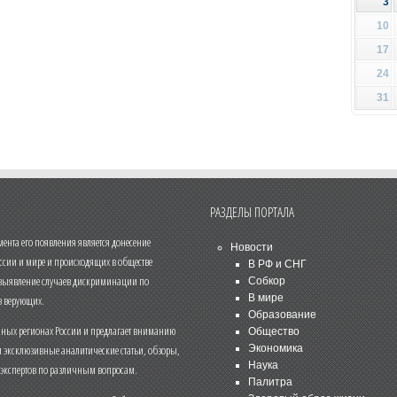
3
10
17
24
31
РАЗДЕЛЫ ПОРТАЛА
нта его появления является донесение
Новости
ссии и мире и происходящих в обществе
В РФ и СНГ
 выявление случаев дискриминации по
Собкор
В мире
 верующих.
Образование
чных регионах России и предлагает вниманию
Общество
и эксклюзивные аналитические статьи, обзоры,
Экономика
Наука
 экспертов по различным вопросам.
Палитра