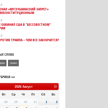
18
ИЗНАЛ «МУСУЛЬМАНСКИЙ ЗАПРЕТ»
 НЕКОНСТИТУЦИОННЫМ
18
 ОБВИНИЛ США В "БЕССОВЕСТНОМ"
РИИ
18
ПРОТИВ ТРАМПА – ЧЕМ ВСЕ ЗАКОНЧИТСЯ?
ЫЕ СЛОВА
иран
трамп
УБРИКИ «»
2026
Август
Вт
Ср
Чт
Пт
Сб
Вс
28
29
30
31
1
2