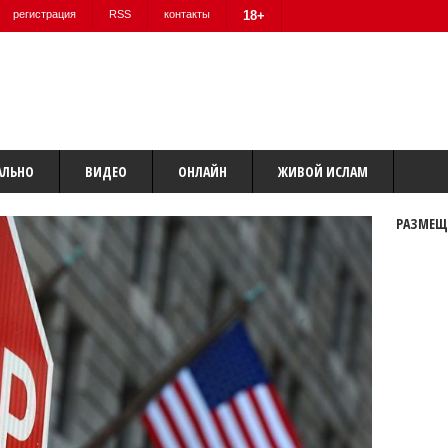
регистрация
RSS
контакты
18+
АЛЬНО
ВИДЕО
ОНЛАЙН
ЖИВОЙ ИСЛАМ
РАЗМЕЩ