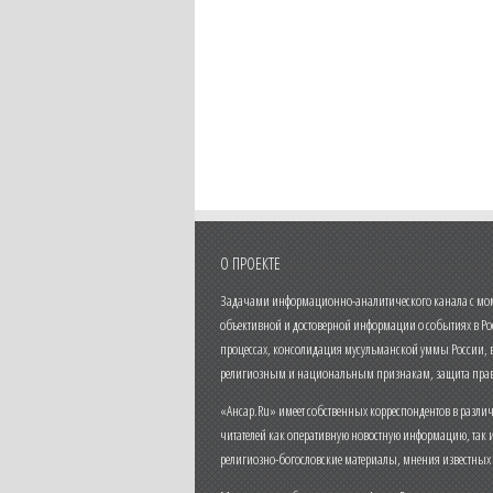
О ПРОЕКТЕ
Задачами информационно-аналитического канала с моме
объективной и достоверной информации о событиях в Ро
процессах, консолидация мусульманской уммы России,
религиозным и национальным признакам, защита прав
«Ансар.Ru» имеет собственных корреспондентов в разли
читателей как оперативную новостную информацию, так 
религиозно-богословские материалы, мнения известных