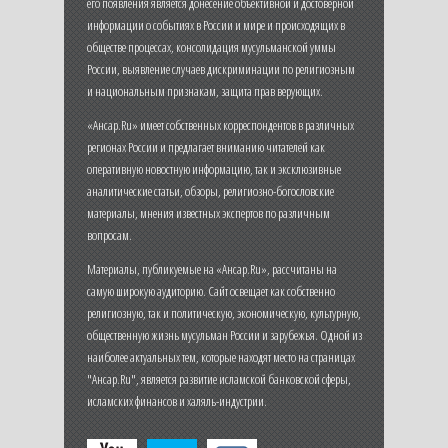
его появления является донесение объективной и достоверной
информации о событиях в России и мире и происходящих в
обществе процессах, консолидация мусульманской уммы
России, выявление случаев дискриминации по религиозным
и национальным признакам, защита прав верующих.
«Ансар.Ru» имеет собственных корреспондентов в различных
регионах России и предлагает вниманию читателей как
оперативную новостную информацию, так и эксклюзивные
аналитические статьи, обзоры, религиозно-богословские
материалы, мнения известных экспертов по различным
вопросам.
Материалы, публикуемые на «Ансар.Ru», рассчитаны на
самую широкую аудиторию. Сайт освещает как собственно
религиозную, так и политическую, экономическую, культурную,
общественную жизнь мусульман России и зарубежья. Одной из
наиболее актуальных тем, которые находят место на страницах
"Ансар.Ru", является развитие исламской банковской сферы,
исламских финансов и халяль-индустрии.