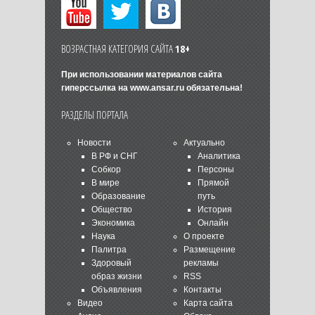
ВОЗРАСТНАЯ КАТЕГОРИЯ САЙТА
18+
При использовании материалов сайта
гиперссылка на
www.ansar.ru
обязательна!
РАЗДЕЛЫ ПОРТАЛА
Новости
Актуально
В РФ и СНГ
Аналитика
Собкор
Персоны
В мире
Прямой
Образование
путь
Общество
История
Экономика
Онлайн
Наука
О проекте
Палитра
Размещение
Здоровый
рекламы
образ жизни
RSS
Объявления
Контакты
Видео
Карта сайта