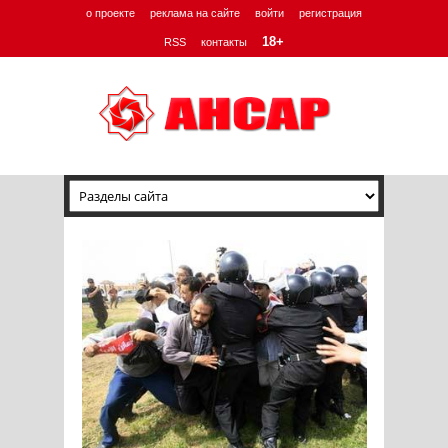
о проекте
реклама на сайте
войти
регистрация
18+
RSS
контакты