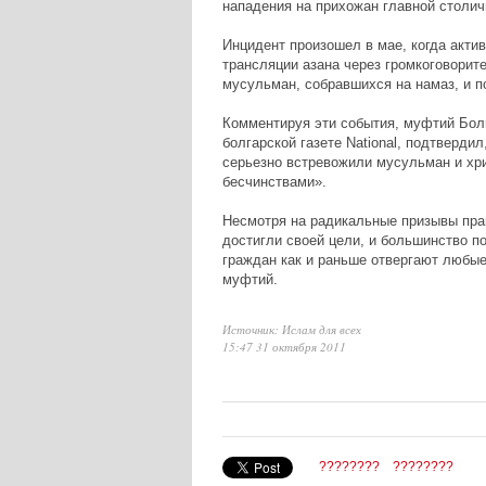
нападения на прихожан главной столич
Инцидент произошел в мае, когда акти
трансляции азана через громкоговорите
мусульман, собравшихся на намаз, и п
Комментируя эти события, муфтий Болг
болгарской газете National, подтверди
серьезно встревожили мусульман и хри
бесчинствами».
Несмотря на радикальные призывы прав
достигли своей цели, и большинство п
граждан как и раньше отвергают любые
муфтий.
Источник: Ислам для всех
15:47 31 октября 2011
????????
????????