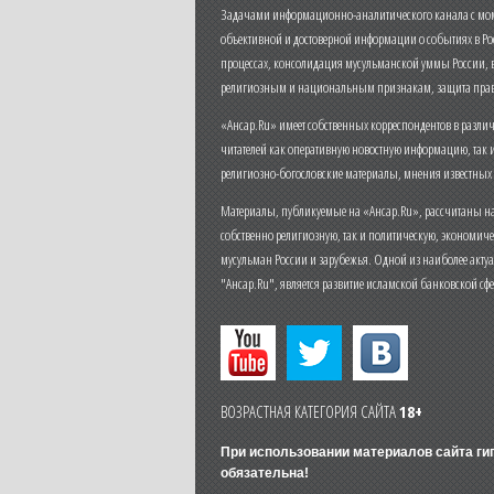
Задачами информационно-аналитического канала с моме
объективной и достоверной информации о событиях в Ро
процессах, консолидация мусульманской уммы России,
религиозным и национальным признакам, защита прав
«Ансар.Ru» имеет собственных корреспондентов в разли
читателей как оперативную новостную информацию, так 
религиозно-богословские материалы, мнения известных
Материалы, публикуемые на «Ансар.Ru», рассчитаны на
собственно религиозную, так и политическую, экономич
мусульман России и зарубежья. Одной из наиболее актуа
"Ансар.Ru", является развитие исламской банковской сф
ВОЗРАСТНАЯ КАТЕГОРИЯ САЙТА
18+
При использовании материалов сайта г
обязательна!