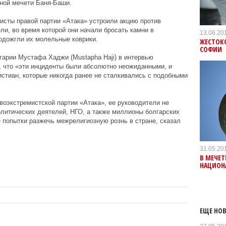
ной мечети Баня-Баши.
висты правой партии «Атака» устроили акцию против
ли, во время которой они начали бросать камни в
13.06.20
одожгли их молельные коврики.
ЖЕСТОК
СОФИИ
арии Мустафа Хаджи (Mustapha Haji) в интервью
л, что «эти инциденты были абсолютно неожиданными, и
стиан, которые никогда ранее не сталкивались с подобными
оэкстремистской партии «Атака», ее руководители не
олитических деятелей, НГО, а также миллионы болгарских
 попытки разжечь межрелигиозную рознь в стране, сказал
31.05.20
В МЕЧЕТ
НАЦИОН
ЕЩЕ НОВ