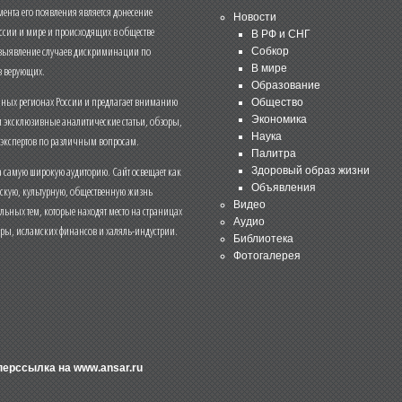
нта его появления является донесение
Новости
ссии и мире и происходящих в обществе
В РФ и СНГ
 выявление случаев дискриминации по
Собкор
В мире
 верующих.
Образование
чных регионах России и предлагает вниманию
Общество
и эксклюзивные аналитические статьи, обзоры,
Экономика
Наука
 экспертов по различным вопросам.
Палитра
 самую широкую аудиторию. Сайт освещает как
Здоровый образ жизни
Объявления
ескую, культурную, общественную жизнь
Видео
льных тем, которые находят место на страницах
Аудио
еры, исламских финансов и халяль-индустрии.
Библиотека
Фотогалерея
иперссылка на
www.ansar.ru