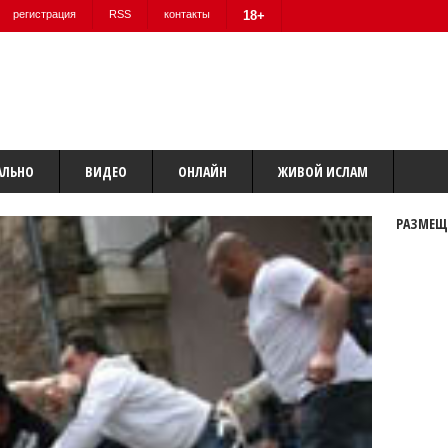
регистрация
RSS
контакты
18+
АЛЬНО
ВИДЕО
ОНЛАЙН
ЖИВОЙ ИСЛАМ
РАЗМЕЩ