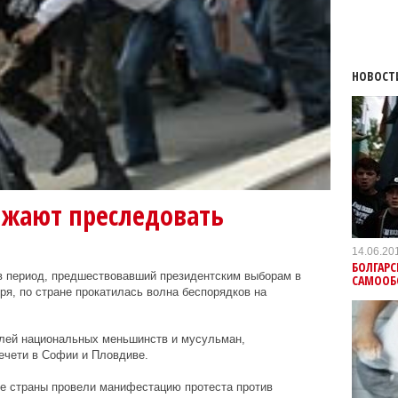
НОВОСТ
лжают преследовать
14.06.20
БОЛГАР
в период, предшествовавший президентским выборам в
САМООБ
ря, по стране прокатилась волна беспорядков на
лей национальных меньшинств и мусульман,
ечети в Софии и Пловдиве.
не страны провели манифестацию протеста против