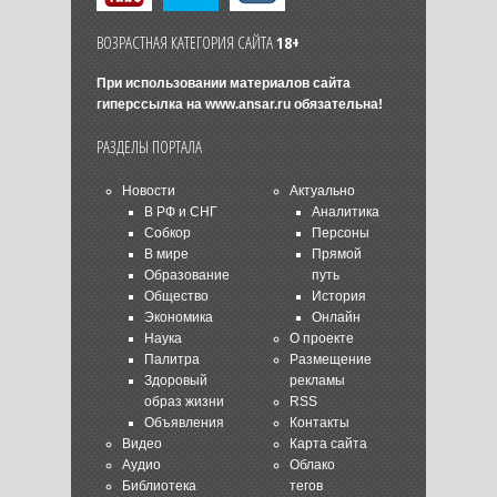
ВОЗРАСТНАЯ КАТЕГОРИЯ САЙТА
18+
При использовании материалов сайта
гиперссылка на
www.ansar.ru
обязательна!
РАЗДЕЛЫ ПОРТАЛА
Новости
Актуально
В РФ и СНГ
Аналитика
Собкор
Персоны
В мире
Прямой
Образование
путь
Общество
История
Экономика
Онлайн
Наука
О проекте
Палитра
Размещение
Здоровый
рекламы
образ жизни
RSS
Объявления
Контакты
Видео
Карта сайта
Аудио
Облако
Библиотека
тегов