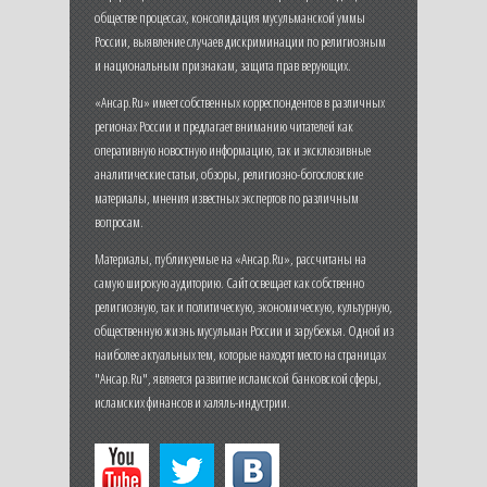
обществе процессах, консолидация мусульманской уммы
России, выявление случаев дискриминации по религиозным
и национальным признакам, защита прав верующих.
«Ансар.Ru» имеет собственных корреспондентов в различных
регионах России и предлагает вниманию читателей как
оперативную новостную информацию, так и эксклюзивные
аналитические статьи, обзоры, религиозно-богословские
материалы, мнения известных экспертов по различным
вопросам.
Материалы, публикуемые на «Ансар.Ru», рассчитаны на
самую широкую аудиторию. Сайт освещает как собственно
религиозную, так и политическую, экономическую, культурную,
общественную жизнь мусульман России и зарубежья. Одной из
наиболее актуальных тем, которые находят место на страницах
"Ансар.Ru", является развитие исламской банковской сферы,
исламских финансов и халяль-индустрии.