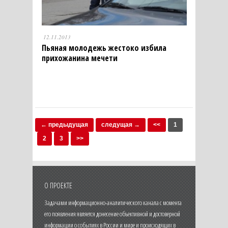
12.11.2013
Пьяная молодежь жестоко избила
прихожанина мечети
← предыдущая
следущая →
<<
1
2
3
>>
О ПРОЕКТЕ
Задачами информационно-аналитического канала с момента
его появления является донесение объективной и достоверной
информации о событиях в России и мире и происходящих в