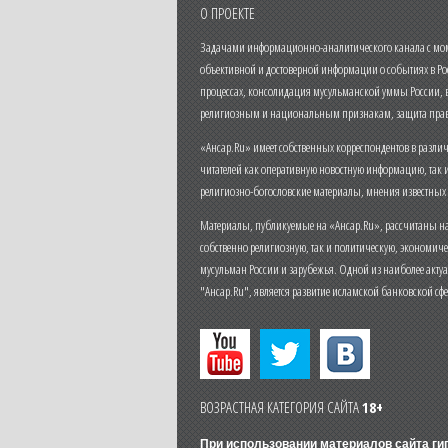
О ПРОЕКТЕ
Задачами информационно-аналитического канала с моме
объективной и достоверной информации о событиях в Ро
процессах, консолидация мусульманской уммы России,
религиозным и национальным признакам, защита прав
«Ансар.Ru» имеет собственных корреспондентов в разли
читателей как оперативную новостную информацию, так 
религиозно-богословские материалы, мнения известных
Материалы, публикуемые на «Ансар.Ru», рассчитаны на
собственно религиозную, так и политическую, экономич
мусульман России и зарубежья. Одной из наиболее актуа
"Ансар.Ru", является развитие исламской банковской сф
ВОЗРАСТНАЯ КАТЕГОРИЯ САЙТА
18+
При использовании материалов сайта г