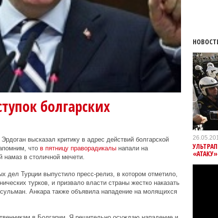
НОВОСТ
ступок болгарских
26.05.20
Эрдоган высказал критику в адрес действий болгарской
УЛЬТРА
Напомним, что
в пятницу праворадикалы
напали на
«АТАКУ»
 намаз в столичной мечети.
ых дел Турции выпустило пресс-релиз, в котором отметило,
нических турков, и призвало власти страны жестко наказать
усульман. Анкара также объявила нападение на молящихся
твенникам в Болгарии. Я решительно осуждаю нападение и