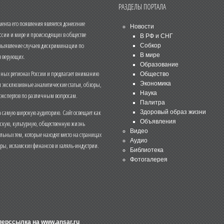
РАЗДЕЛЫ ПОРТАЛА
нта его появления является донесение
Новости
ссии и мире и происходящих в обществе
В РФ и СНГ
 выявление случаев дискриминации по
Собкор
В мире
 верующих.
Образование
чных регионах России и предлагает вниманию
Общество
и эксклюзивные аналитические статьи, обзоры,
Экономика
Наука
 экспертов по различным вопросам.
Палитра
 самую широкую аудиторию. Сайт освещает как
Здоровый образ жизни
Объявления
ескую, культурную, общественную жизнь
Видео
льных тем, которые находят место на страницах
Аудио
еры, исламских финансов и халяль-индустрии.
Библиотека
Фотогалерея
иперссылка на
www.ansar.ru