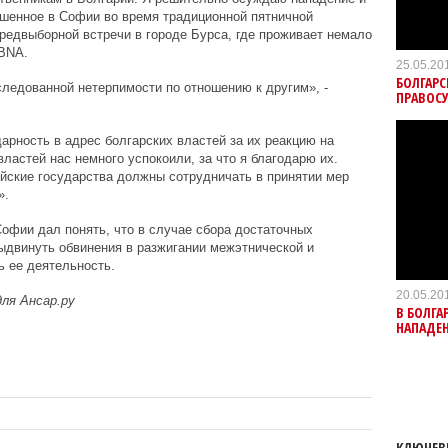
ршенное в Софии во время традиционной пятничной
предвыборной встречи в городе Бурса, где проживает немало
ABNA.
25.05.20
БОЛГАР
следованной нетерпимости по отношению к другим», -
ПРАВОС
арность в адрес болгарских властей за их реакцию на
ластей нас немного успокоили, за что я благодарю их.
ейские государства должны сотрудничать в принятии мер
».
офии дал понять, что в случае сбора достаточных
выдвинуть обвинения в разжигании межэтнической и
ь ее деятельность.
20.05.20
для Ансар.ру
В БОЛГ
НАПАДЕН
КЛЮЧЕВ