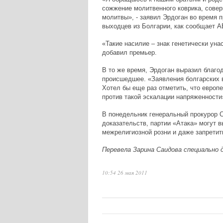
сожжение молитвенного коврика, сове
молитвы», - заявил Эрдоган во время 
выходцев из Болгарии, как сообщает 
«Такие насилие – знак генетически уна
добавил премьер.
В то же время, Эрдоган выразил благод
происшедшее. «Заявления болгарских в
Хотел бы еще раз отметить, что европ
против такой эскалации напряженности
В понедельник генеральный прокурор С
доказательств, партии «Атака» могут 
межрелигиозной розни и даже запретит
Перевела Зарина Саидова специально 
10:54 26 мая 2011