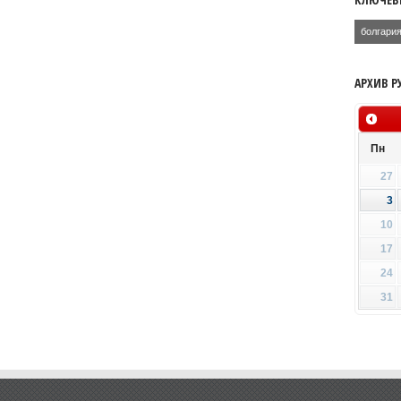
болгари
АРХИВ Р
Пн
27
3
10
17
24
31