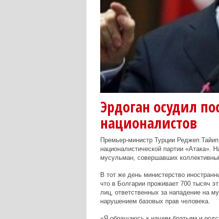
Эрдоган осудил по
националистов
Премьер-министр Турции Реджеп Тайип 
националистической партии «Атака». 
мусульман, совершавших коллективный
В тот же день министерство иностранн
что в Болгарии проживает 700 тысяч эт
лиц, ответственных за нападение на м
нарушением базовых прав человека.
«Я обращаюсь к нашим братьям и родс