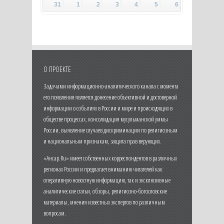
31
1
2
3
4
5
6
О ПРОЕКТЕ
Задачами информационно-аналитического канала с момента
его появления является донесение объективной и достоверной
информации о событиях в России и мире и происходящих в
обществе процессах, консолидация мусульманской уммы
России, выявление случаев дискриминации по религиозным
и национальным признакам, защита прав верующих.
«Ансар.Ru» имеет собственных корреспондентов в различных
регионах России и предлагает вниманию читателей как
оперативную новостную информацию, так и эксклюзивные
аналитические статьи, обзоры, религиозно-богословские
материалы, мнения известных экспертов по различным
вопросам.