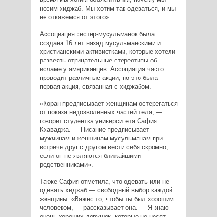
носим хиджаб. Мы хотим так одеваться, и мы
не откажемся от этого».
Ассоциация сестер-мусульманок была
создана 16 лет назад мусульманскими и
христианскими активистками, которые хотели
развеять отрицательные стереотипы об
исламе у американцев. Ассоциация часто
проводит различные акции, но это была
первая акция, связанная с хиджабом.
«Коран предписывает женщинам остерегаться
от показа недозволенных частей тела, —
говорит студентка университета Сафия
Кхаваджа. — Писание предписывает
мужчинам и женщинам мусульманам при
встрече друг с другом вести себя скромно,
если он не являются ближайшими
родственниками».
Также Сафия отметила, что одевать или не
одевать хиджаб — свободный выбор каждой
женщины. «Важно то, чтобы ты был хорошим
человеком, — рассказывает она. — Я знаю
очень хороших девушек, которые не носят