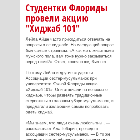
Студентки Флориды
провели акцию
"Хиджаб 101"
Лейла Айше часто приходиться отвечать на
вопросы о ее хиджабе. Но следующий вопрос
был самым странным: «А как же с животными
мужского пола, вам тоже нужно закрываться
перед ними?». Ответ, конечно же, был нет.
Поэтому Лейла и другие студентки
Ассоциации сестер-мусульманок при
университете Южной Флориды акцию
«Хиджаб 101». Они отвечали на вопросы о
хиджабе, чтобы развеять традиционные
стереотипы о головном уборе мусульманок, и
предлагали желающим самим попробовать
одеть хиджаб.
«Мы знаем, что люди очень любопытны , —
рассказывает Ала Гебарин, президент
ассоциации сестер-мусульманок. — В то же
время мы хотим объяснить им, почему мы