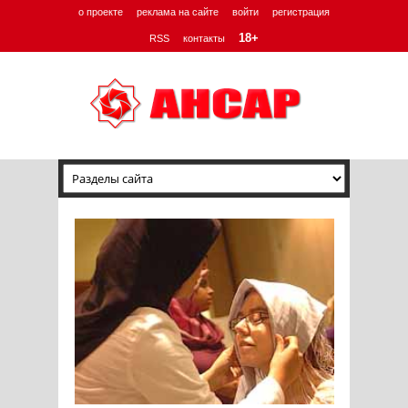
о проекте
реклама на сайте
войти
регистрация
18+
RSS
контакты