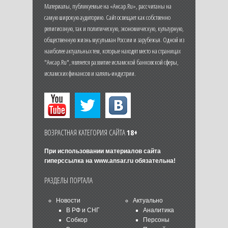
Материалы, публикуемые на «Ансар.Ru», рассчитаны на
самую широкую аудиторию. Сайт освещает как собственно
религиозную, так и политическую, экономическую, культурную,
общественную жизнь мусульман России и зарубежья. Одной из
наиболее актуальных тем, которые находят место на страницах
"Ансар.Ru", является развитие исламской банковской сферы,
исламских финансов и халяль-индустрии.
ВОЗРАСТНАЯ КАТЕГОРИЯ САЙТА
18+
При использовании материалов сайта
гиперссылка на
www.ansar.ru
обязательна!
РАЗДЕЛЫ ПОРТАЛА
Новости
Актуально
В РФ и СНГ
Аналитика
Собкор
Персоны