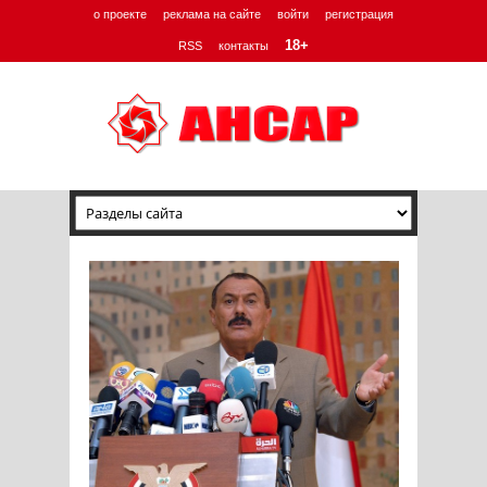
о проекте
реклама на сайте
войти
регистрация
18+
RSS
контакты