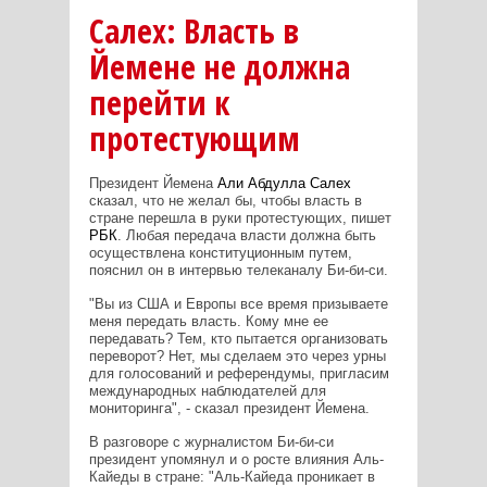
Салех: Власть в
Йемене не должна
перейти к
протестующим
Президент Йемена
Али Абдулла Салех
сказал, что не желал бы, чтобы власть в
стране перешла в руки протестующих, пишет
РБК
. Любая передача власти должна быть
осуществлена конституционным путем,
пояснил он в интервью телеканалу Би-би-си.
"Вы из США и Европы все время призываете
меня передать власть. Кому мне ее
передавать? Тем, кто пытается организовать
переворот? Нет, мы сделаем это через урны
для голосований и референдумы, пригласим
международных наблюдателей для
мониторинга", - сказал президент Йемена.
В разговоре с журналистом Би-би-си
президент упомянул и о росте влияния Аль-
Кайеды в стране: "Аль-Кайеда проникает в