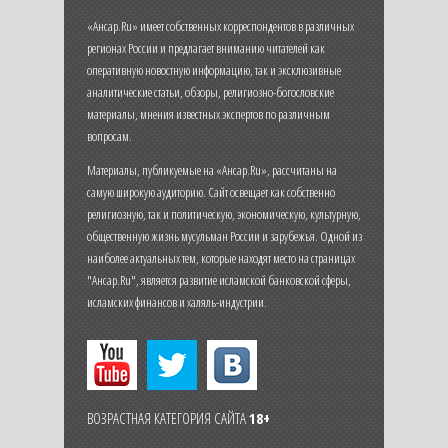
«Ансар.Ru» имеет собственных корреспондентов в различных
регионах России и предлагает вниманию читателей как
оперативную новостную информацию, так и эксклюзивные
аналитические статьи, обзоры, религиозно-богословские
материалы, мнения известных экспертов по различным
вопросам.
Материалы, публикуемые на «Ансар.Ru», рассчитаны на
самую широкую аудиторию. Сайт освещает как собственно
религиозную, так и политическую, экономическую, культурную,
общественную жизнь мусульман России и зарубежья. Одной из
наиболее актуальных тем, которые находят место на страницах
"Ансар.Ru", является развитие исламской банковской сферы,
исламских финансов и халяль-индустрии.
ВОЗРАСТНАЯ КАТЕГОРИЯ САЙТА
18+