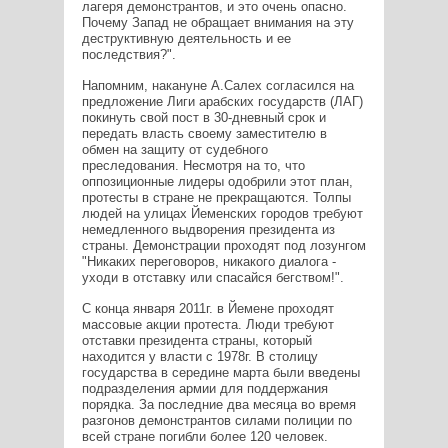
лагеря демонстрантов, и это очень опасно.
Почему Запад не обращает внимания на эту
деструктивную деятельность и ее
последствия?".
Напомним, накануне А.Салех согласился на
предложение Лиги арабских государств (ЛАГ)
покинуть свой пост в 30-дневный срок и
передать власть своему заместителю в
обмен на защиту от судебного
преследования. Несмотря на то, что
оппозиционные лидеры одобрили этот план,
протесты в стране не прекращаются. Толпы
людей на улицах Йеменских городов требуют
немедленного выдворения президента из
страны. Демонстрации проходят под лозунгом
"Никаких переговоров, никакого диалога -
уходи в отставку или спасайся бегством!".
С конца января 2011г. в Йемене проходят
массовые акции протеста. Люди требуют
отставки президента страны, который
находится у власти с 1978г. В столицу
государства в середине марта были введены
подразделения армии для поддержания
порядка. За последние два месяца во время
разгонов демонстрантов силами полиции по
всей стране погибли более 120 человек.