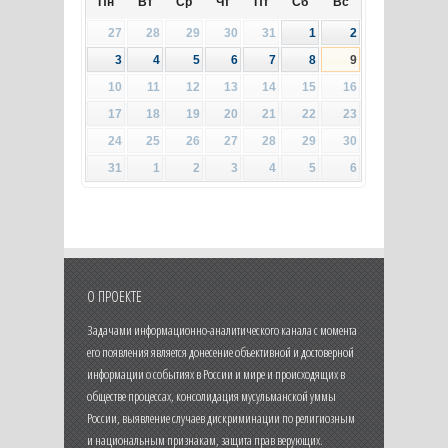
Пн
Вт
Ср
Чт
Пт
Сб
Вс
27
28
29
30
31
1
2
3
4
5
6
7
8
9
10
11
12
13
14
15
16
17
18
19
20
21
22
23
24
25
26
27
28
29
30
31
1
2
3
4
5
6
О ПРОЕКТЕ
Задачами информационно-аналитического канала с момента
его появления является донесение объективной и достоверной
информации о событиях в России и мире и происходящих в
обществе процессах, консолидация мусульманской уммы
России, выявление случаев дискриминации по религиозным
и национальным признакам, защита прав верующих.