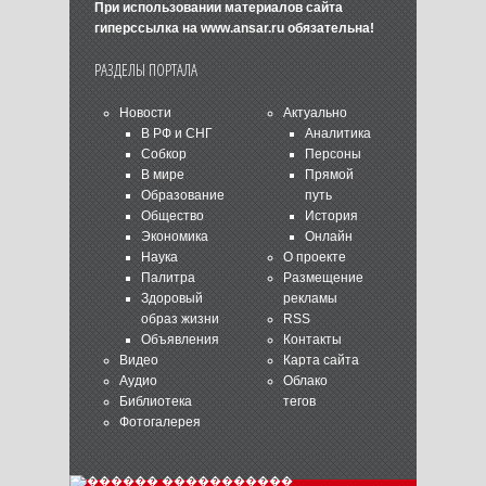
При использовании материалов сайта
гиперссылка на
www.ansar.ru
обязательна!
РАЗДЕЛЫ ПОРТАЛА
Новости
Актуально
В РФ и СНГ
Аналитика
Собкор
Персоны
В мире
Прямой
Образование
путь
Общество
История
Экономика
Онлайн
Наука
О проекте
Палитра
Размещение
Здоровый
рекламы
образ жизни
RSS
Объявления
Контакты
Видео
Карта сайта
Аудио
Облако
Библиотека
тегов
Фотогалерея