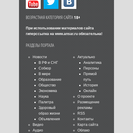
ВОЗРАСТНАЯ КАТЕГОРИЯ САЙТА
18+
При использовании материалов сайта
гиперссылка на
www.ansar.ru
обязательна!
РАЗДЕЛЫ ПОРТАЛА
Новости
Актуально
В РФ и СНГ
Аналитика
Собкор
Персоны
В мире
Прямой
Образование
путь
Общество
История
Экономика
Онлайн
Наука
О проекте
Палитра
Размещение
Здоровый
рекламы
образ жизни
RSS
Объявления
Контакты
Видео
Карта сайта
Аудио
Облако