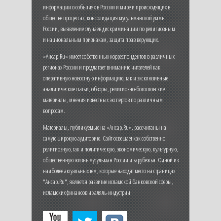
информации о событиях в России и мире и происходящих в
обществе процессах, консолидация мусульманской уммы
России, выявление случаев дискриминации по религиозным
и национальным признакам, защита прав верующих.
«Ансар.Ru» имеет собственных корреспондентов в различных
регионах России и предлагает вниманию читателей как
оперативную новостную информацию, так и эксклюзивные
аналитические статьи, обзоры, религиозно-богословские
материалы, мнения известных экспертов по различным
вопросам.
Материалы, публикуемые на «Ансар.Ru», рассчитаны на
самую широкую аудиторию. Сайт освещает как собственно
религиозную, так и политическую, экономическую, культурную,
общественную жизнь мусульман России и зарубежья. Одной из
наиболее актуальных тем, которые находят место на страницах
"Ансар.Ru", является развитие исламской банковской сферы,
исламских финансов и халяль-индустрии.