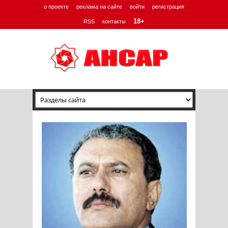
о проекте
реклама на сайте
войти
регистрация
18+
RSS
контакты