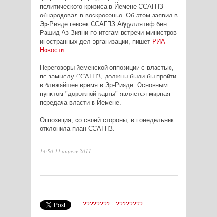
политического кризиса в Йемене ССАГПЗ
обнародовал в воскресенье. Об этом заявил в
Эр-Рияде генсек ССАГПЗ Абдуллятиф бен
Рашид Аз-Зияни по итогам встречи министров
иностранных дел организации, пишет
РИА
Новости
.
Переговоры йеменской оппозиции с властью,
по замыслу ССАГПЗ, должны были бы пройти
в ближайшее время в Эр-Рияде. Основным
пунктом "дорожной карты" является мирная
передача власти в Йемене.
Оппозиция, со своей стороны, в понедельник
отклонила план ССАГПЗ.
14:50 11 апреля 2011
????????
????????