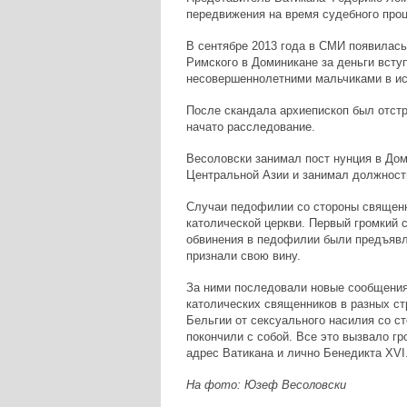
передвижения на время судебного проц
В сентябре 2013 года в СМИ появилас
Римского в Доминикане за деньги всту
несовершеннолетними мальчиками в ис
После скандала архиепископ был отстр
начато расследование.
Весоловски занимал пост нунция в Доми
Центральной Азии и занимал должность
Случаи педофилии со стороны священн
католической церкви. Первый громкий с
обвинения в педофилии были предъявл
признали свою вину.
За ними последовали новые сообщения
католических священников в разных ст
Бельгии от сексуального насилия со с
покончили с собой. Все это вызвало г
адрес Ватикана и лично Бенедикта XVI
На фото: Юзеф Весоловски