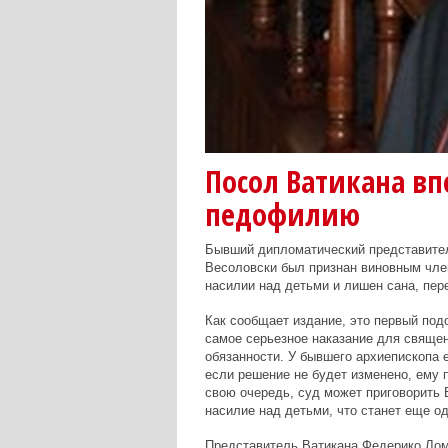
Посол Ватикана вп
педофилию
Бывший дипломатический представите
Весоловски был признан виновным чле
насилии над детьми и лишен сана, пе
Как сообщает издание, это первый под
самое серьезное наказание для свяще
обязанности. У бывшего архиепископа 
если решение не будет изменено, ему 
свою очередь, суд может приговорить
насилие над детьми, что станет еще о
Представитель Ватикана Федерико Лом