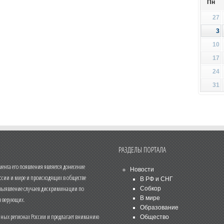
Пн
27
3
10
17
24
31
РАЗДЕЛЫ ПОРТАЛА
нта его появления является донесение
Новости
ссии и мире и происходящих в обществе
В РФ и СНГ
 выявление случаев дискриминации по
Собкор
В мире
 верующих.
Образование
чных регионах России и предлагает вниманию
Общество