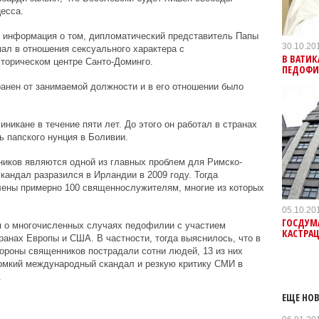
есса.
ь информация о том, дипломатический представитель Папы
30.10.20
пал в отношения сексуального характера с
В ВАТИ
торическом центре Санто-Доминго.
ПЕДОФИ
анен от занимаемой должности и в его отношении было
никане в течение пяти лет. До этого он работал в странах
 папского нунция в Боливии.
иков являются одной из главных проблем для Римско-
кандал разразился в Ирландии в 2009 году. Тогда
ены примерно 100 священнослужителям, многие из которых
05.10.20
ГОСДУМА
 о многочисленных случаях педофилии с участием
КАСТРА
ранах Европы и США. В частности, тогда выяснилось, что в
тороны священников пострадали сотни людей, 13 из них
ромкий международный скандал и резкую критику СМИ в
.
ЕЩЕ НОВ