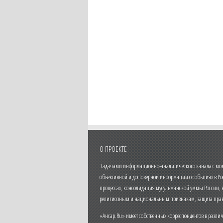
О ПРОЕКТЕ
Задачами информационно-аналитического канала с моме
объективной и достоверной информации о событиях в Ро
процессах, консолидация мусульманской уммы России,
религиозным и национальным признакам, защита прав
«Ансар.Ru» имеет собственных корреспондентов в разли