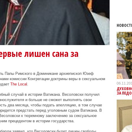
НОВОСТ
ервые лишен сана за
ль Папы Римского в Доминикане архиепископ Юзеф
нами комиссии Конгрегации доктрины веры в сексуальном
06.11.20
редает
The Local
.
ДУХОВНО
ЗА ПЕД
обный случай в истории Ватикана. Весоловски получил
ннослужителя и больше не сможет выполнять свои
есть два месяца, чтобы подать апелляцию, в том случае
придется предстать перед уголовным судом Ватикана. В
 Весоловски к тюремному заключению за сексуальное
дним прецедентом в истории государства.
барди заявил, что Весоловски будет лишен свободы