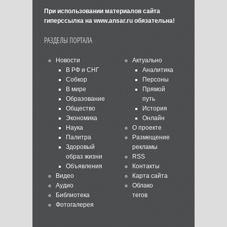
При использовании материалов сайта
гиперссылка на
www.ansar.ru
обязательна!
РАЗДЕЛЫ ПОРТАЛА
Новости
Актуально
В РФ и СНГ
Аналитика
Собкор
Персоны
В мире
Прямой
Образование
путь
Общество
История
Экономика
Онлайн
Наука
О проекте
Палитра
Размещение
Здоровый
рекламы
образ жизни
RSS
Объявления
Контакты
Видео
Карта сайта
Аудио
Облако
Библиотека
тегов
Фотогалерея