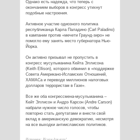
Однако есть надежда, что теперь с
окончанием выборов в конгресс утихнут
подобные настроения.
Активное участие одиозного политика
республиканца Карла Паладино (Carl Paladino)
в кампании против «мечети Граунд-зиро» не
помогло ему занять место губернатора Нью-
Йорка.
Он активно призывал не пропустить в
конгресс мусульманина Кейта Эллисона
(Keith Ellison), которого обвинил в «поддержке
Совета Американо-Исламских Отношений,
ХАМАСа и переводе миллионов налоговых
долларов террористам в Газе».
Все же оба конгрессмена-мусульманина –
Кейт Эллисон и Андрэ Карсон (Andre Carson)
набрали нужное число голосов, чтобы
повторно стать депутатами и внести свой
вклад в американскую демократию, несмотря
на все выходки антиисламских политиков.
Источник: Ислам для всех!