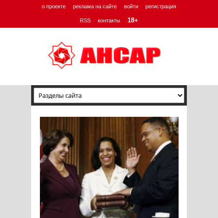
о проекте
реклама на сайте
войти
регистрация
18+
RSS
контакты