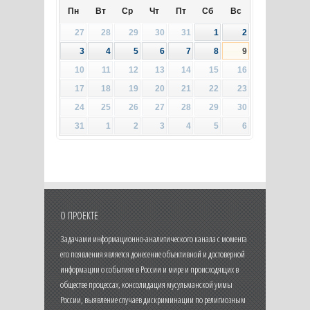
Пн
Вт
Ср
Чт
Пт
Сб
Вс
27
28
29
30
31
1
2
3
4
5
6
7
8
9
10
11
12
13
14
15
16
17
18
19
20
21
22
23
24
25
26
27
28
29
30
31
1
2
3
4
5
6
О ПРОЕКТЕ
Задачами информационно-аналитического канала с момента
его появления является донесение объективной и достоверной
информации о событиях в России и мире и происходящих в
обществе процессах, консолидация мусульманской уммы
России, выявление случаев дискриминации по религиозным