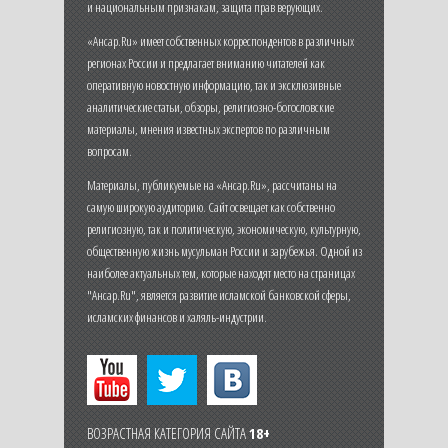
и национальным признакам, защита прав верующих.
«Ансар.Ru» имеет собственных корреспондентов в различных
регионах России и предлагает вниманию читателей как
оперативную новостную информацию, так и эксклюзивные
аналитические статьи, обзоры, религиозно-богословские
материалы, мнения известных экспертов по различным
вопросам.
Материалы, публикуемые на «Ансар.Ru», рассчитаны на
самую широкую аудиторию. Сайт освещает как собственно
религиозную, так и политическую, экономическую, культурную,
общественную жизнь мусульман России и зарубежья. Одной из
наиболее актуальных тем, которые находят место на страницах
"Ансар.Ru", является развитие исламской банковской сферы,
исламских финансов и халяль-индустрии.
ВОЗРАСТНАЯ КАТЕГОРИЯ САЙТА
18+