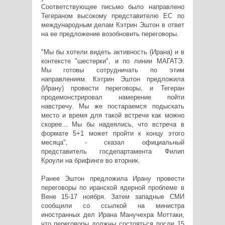
Соответствующее письмо было направлено
Тегераном высокому представителю ЕС по
международным делам Кэтрин Эштон в ответ
на ее предложение возобновить переговоры.
"Мы бы хотели видеть активность (Ирана) и в
контексте "шестерки", и по линии МАГАТЭ.
Мы готовы сотрудничать по этим
направлениям. Кэтрин Эштон предложила
(Ирану) провести переговоры, и Тегеран
продемонстрировал намерение пойти
навстречу. Мы же постараемся подыскать
место и время для такой встречи как можно
скорее... Мы бы надеялись, что встреча в
формате 5+1 может пройти к концу этого
месяца", - сказал официальный
представитель госдепартамента Филип
Кроули на брифинге во вторник.
Ранее Эштон предложила Ирану провести
переговоры по иранской ядерной проблеме в
Вене 15-17 ноября. Затем западные СМИ
сообщили со ссылкой на министра
иностранных дел Ирана Манучехра Моттаки,
что переговоры должны состояться после 15