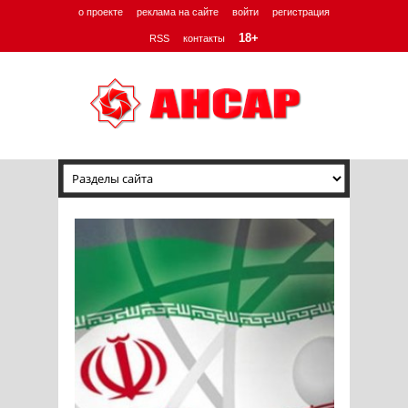
о проекте
реклама на сайте
войти
регистрация
18+
RSS
контакты