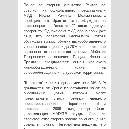
Ранее во вторник агентство Рейтер со
ссылкой на официального представителя
МИД Ирана Рамина Мехманпараста
сообщило, что Иран не готов обсуждать на
переговорах с "шестеркой" свою ядерную
программу. Однако сайт МИД Ирана сообщает
сайт, что Исламская Республика "готова
обсуждать вопрос обмена низкообогащенного
урана на обогащенный до 20% исключительно
на основе Тегеранского соглашения". Майское
Тегеранское соглашение Турции, Ирана и
Бразилии предполагает обмен иранского
низкообогащенного урана на
высокообогащенный на турецкой территории.
"Шестерка" с 2003 года совместно с МАГАТЭ
добивается от Ирана приостановки работ по
обогащению урана, которые могут
представлять угрозу режиму ядерного
нераспространения. Переговоры были
прерваны в 2009 году, когда Совет
управляющих МАГАТЭ осудил Иран за
строительство второго завода по обогащению
урана, и призвал Тегеран подтвердить, что