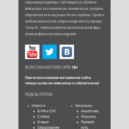
самую широкую аудиторию. Сайт освещает как собственно
религиозную, так и политическую, экономическую, культурную,
общественную жизнь мусульман России и зарубежья. Одной из
наиболее актуальных тем, которые находят место на страницах
"Ансар.Ru", является развитие исламской банковской сферы,
исламских финансов и халяль-индустрии.
ВОЗРАСТНАЯ КАТЕГОРИЯ САЙТА
18+
При использовании материалов сайта
гиперссылка на
www.ansar.ru
обязательна!
РАЗДЕЛЫ ПОРТАЛА
Новости
Актуально
В РФ и СНГ
Аналитика
Собкор
Персоны
В мире
Прямой
Образование
путь