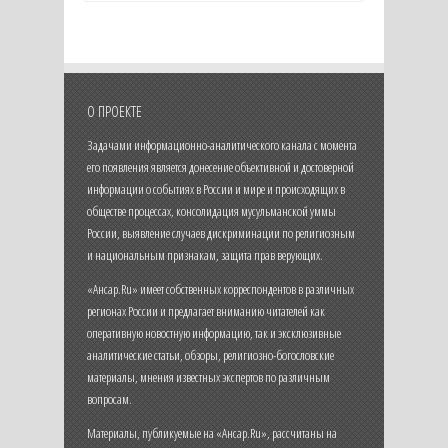
О ПРОЕКТЕ
Задачами информационно-аналитического канала с момента
его появления является донесение объективной и достоверной
информации о событиях в России и мире и происходящих в
обществе процессах, консолидация мусульманской уммы
России, выявление случаев дискриминации по религиозным
и национальным признакам, защита прав верующих.
«Ансар.Ru» имеет собственных корреспондентов в различных
регионах России и предлагает вниманию читателей как
оперативную новостную информацию, так и эксклюзивные
аналитические статьи, обзоры, религиозно-богословские
материалы, мнения известных экспертов по различным
вопросам.
Материалы, публикуемые на «Ансар.Ru», рассчитаны на