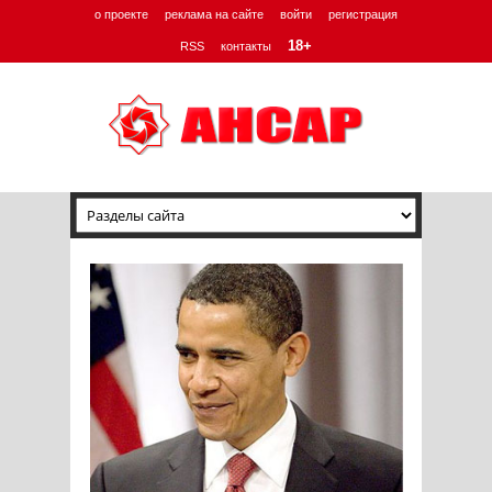
о проекте
реклама на сайте
войти
регистрация
18+
RSS
контакты