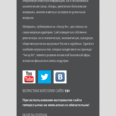
оперативную новостную информацию, так и эксклюзивные
аналитические статьи, обзоры, религиозно-богословские
материалы, мнения известных экспертов по различным
вопросам.
Материалы, публикуемые на «Ансар.Ru», рассчитаны на
самую широкую аудиторию. Сайт освещает как собственно
религиозную, так и политическую, экономическую, культурную,
общественную жизнь мусульман России и зарубежья. Одной из
наиболее актуальных тем, которые находят место на страницах
"Ансар.Ru", является развитие исламской банковской сферы,
исламских финансов и халяль-индустрии.
ВОЗРАСТНАЯ КАТЕГОРИЯ САЙТА
18+
При использовании материалов сайта
гиперссылка на
www.ansar.ru
обязательна!
РАЗДЕЛЫ ПОРТАЛА