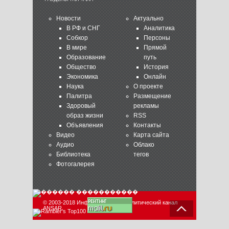
Новости
Актуально
В РФ и СНГ
Аналитика
Собкор
Персоны
В мире
Прямой
Образование
путь
Общество
История
Экономика
Онлайн
Наука
О проекте
Палитра
Размещение
Здоровый
рекламы
образ жизни
RSS
Объявления
Контакты
Видео
Карта сайта
Аудио
Облако
Библиотека
тегов
Фотогалерея
© 2003-2018 Информационно-аналитический канал
ANSAR