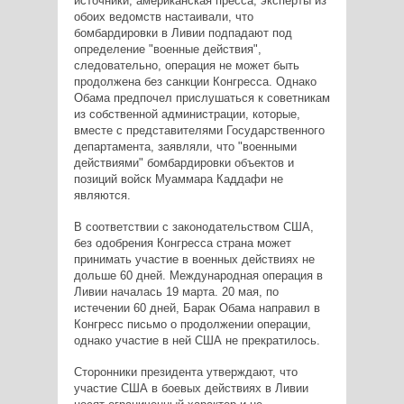
источники, американская пресса, эксперты из
обоих ведомств настаивали, что
бомбардировки в Ливии подпадают под
определение "военные действия",
следовательно, операция не может быть
продолжена без санкции Конгресса. Однако
Обама предпочел прислушаться к советникам
из собственной администрации, которые,
вместе с представителями Государственного
департамента, заявляли, что "военными
действиями" бомбардировки объектов и
позиций войск Муаммара Каддафи не
являются.
В соответствии с законодательством США,
без одобрения Конгресса страна может
принимать участие в военных действиях не
дольше 60 дней. Международная операция в
Ливии началась 19 марта. 20 мая, по
истечении 60 дней, Барак Обама направил в
Конгресс письмо о продолжении операции,
однако участие в ней США не прекратилось.
Сторонники президента утверждают, что
участие США в боевых действиях в Ливии