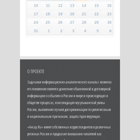
10
11
12
13
14
15
16
17
18
19
20
21
22
23
24
25
26
27
28
29
30
31
1
2
3
4
5
6
О ПРОЕКТЕ
Задачами информационно-аналитического канала с момента
его появления является донесение объективной и достоверной
информации о событиях в России и мире и происходящих в
обществе процессах, консолидация мусульманской уммы
России, выявление случаев дискриминации по религиозным
и национальным признакам, защита прав верующих.
«Ансар.Ru» имеет собственных корреспондентов в различных
регионах России и предлагает вниманию читателей как