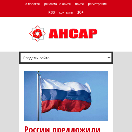
о проекте
реклама на сайте
войти
регистрация
18+
RSS
контакты
России предложили