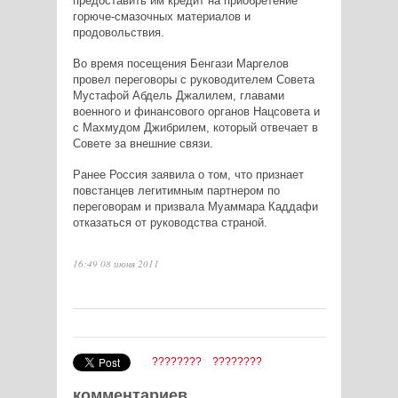
предоставить им кредит на приобретение
горюче-смазочных материалов и
продовольствия.
Во время посещения Бенгази Маргелов
провел переговоры с руководителем Совета
Мустафой Абдель Джалилем, главами
военного и финансового органов Нацсовета и
с Махмудом Джибрилем, который отвечает в
Совете за внешние связи.
Ранее Россия заявила о том, что признает
повстанцев легитимным партнером по
переговорам и призвала Муаммара Каддафи
отказаться от руководства страной.
16:49 08 июня 2011
????????
????????
комментариев