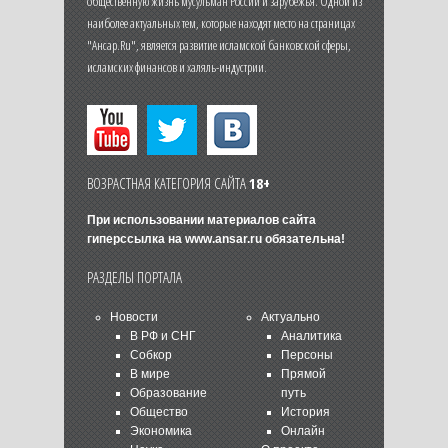
общественную жизнь мусульман России и зарубежья. Одной из
наиболее актуальных тем, которые находят место на страницах
"Ансар.Ru", является развитие исламской банковской сферы,
исламских финансов и халяль-индустрии.
ВОЗРАСТНАЯ КАТЕГОРИЯ САЙТА
18+
При использовании материалов сайта
гиперссылка на
www.ansar.ru
обязательна!
РАЗДЕЛЫ ПОРТАЛА
Новости
Актуально
В РФ и СНГ
Аналитика
Собкор
Персоны
В мире
Прямой
Образование
путь
Общество
История
Экономика
Онлайн