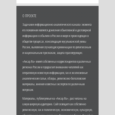
О ПРОЕКТЕ
Задачами информационно-аналитического канала с момента
его появления является донесение объективной и достоверной
информации о событиях в России и мире и происходящих в
обществе процессах, консолидация мусульманской уммы
России, выявление случаев дискриминации по религиозным
и национальным признакам, защита прав верующих.
«Ансар.Ru» имеет собственных корреспондентов в различных
регионах России и предлагает вниманию читателей как
оперативную новостную информацию, так и эксклюзивные
аналитические статьи, обзоры, религиозно-богословские
материалы, мнения известных экспертов по различным
вопросам.
Материалы, публикуемые на «Ансар.Ru», рассчитаны на
самую широкую аудиторию. Сайт освещает как собственно
религиозную, так и политическую, экономическую, культурную,