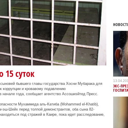
НОВОСТ
 15 суток
13.04.20
 сыновей бывшего главы государства Хосни Мубарака для
ЭКС-ПРЕ
к коррупции и кровавому подавлению
ГОСПИТ
 начале года, сообщает агентство Ассошиэйтед Пресс.
опасности Мухаммеда аль-Катиба (Mohammed el-Khatib),
-эш-Шейх перед толпой демонстрантов, оба сына 82-
находиться под стражей в Каире, пока идет расследование,