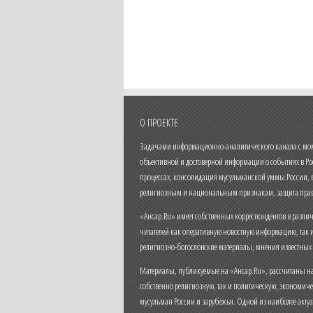
О ПРОЕКТЕ
Задачами информационно-аналитического канала с моме
объективной и достоверной информации о событиях в Ро
процессах, консолидация мусульманской уммы России,
религиозным и национальным признакам, защита прав
«Ансар.Ru» имеет собственных корреспондентов в разли
читателей как оперативную новостную информацию, так 
религиозно-богословские материалы, мнения известных
Материалы, публикуемые на «Ансар.Ru», рассчитаны на
собственно религиозную, так и политическую, экономич
мусульман России и зарубежья. Одной из наиболее актуа