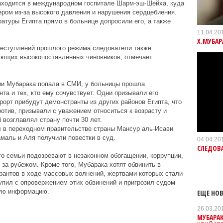
находится в международном госпитале Шарм-эш-Шейха, куда
ером из-за высокого давления и нарушения сердцебиения.
атуры Египта прямо в больнице допросили его, а также
11.04.20
Х.МУБАР
еступлений прошлого режима следователи также
ющих высокопоставленных чиновников, отмечает
ции Мубарака попала в СМИ, у больницы прошла
та и тех, кто ему сочувствует. Одни призывали его
урорт прибудут демонстранты из других районов Египта, что
ротив, призывали с уважением относиться к возрасту и
 возглавлял страну почти 30 лет.
л в переходном правительстве страны Мансур аль-Исави
амаль и Аля получили повестки в суд.
04.04.20
СЛЕДОВ
го семьи подозревают в незаконном обогащении, коррупции,
 за рубежом. Кроме того, Мубарака хотят обвинить в
рантов в ходе массовых волнений, жертвами которых стали
тупил с опровержением этих обвинений и пригрозил судом
ную информацию.
ЕЩЕ НОВ
26.03.20
МУБАРА