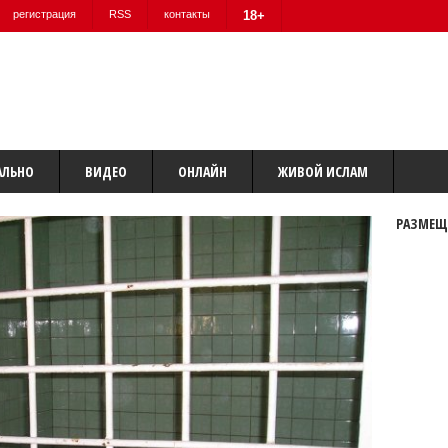
регистрация
RSS
контакты
18+
АЛЬНО
ВИДЕО
ОНЛАЙН
ЖИВОЙ ИСЛАМ
РАЗМЕЩ