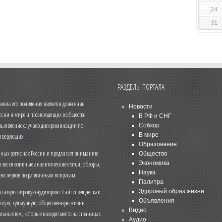
24
31
РАЗДЕЛЫ ПОРТАЛА
нта его появления является донесение
Новости
ссии и мире и происходящих в обществе
В РФ и СНГ
 выявление случаев дискриминации по
Собкор
В мире
 верующих.
Образование
чных регионах России и предлагает вниманию
Общество
и эксклюзивные аналитические статьи, обзоры,
Экономика
Наука
 экспертов по различным вопросам.
Палитра
 самую широкую аудиторию. Сайт освещает как
Здоровый образ жизни
Объявления
ескую, культурную, общественную жизнь
Видео
льных тем, которые находят место на страницах
Аудио