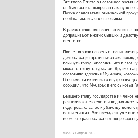
Экс-глава Египта в настоящее время 
он был госпитализирован накануне веч
Позже следователи генеральной прокур
пообщались и с его сыновьями.
В рамках расследования возможных пр
допрашивают многих бывших и действу
агентство.
После того как новость о госпитализа
демонстрация противников экс-президен
покинуть город, опасаясь, что в этот к
может отпугнуть туристов. Другие, нап
состоянию здоровья Мубарака, который
В понедельник министр внутренних де
сообщил, что Мубарак и его сыновья Г
Бывшего главу государства и членов е
разыскивают его счета и недвижимость
подстрекательстве к убийству демонст
сотни египтян. Экс-президент уже выс
всем, кто распространяет непроверен
08:21 13 апреля 2011