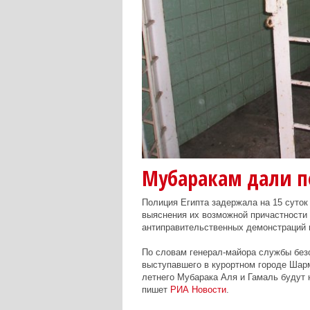
Мубаракам дали по
Полиция Египта задержала на 15 суток
выяснения их возможной причастности 
антиправительственных демонстраций в
По словам генерал-майора службы без
выступавшего в курортном городе Шарм
летнего Мубарака Аля и Гамаль будут 
пишет
РИА Новости
.