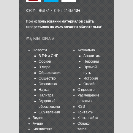
ВОЗРАСТНАЯ КАТЕГОРИЯ САЙТА
18+
При использовании материалов сайта
гиперссылка на
www.ansar.ru
обязательна!
РАЗДЕЛЫ ПОРТАЛА
Новости
Актуально
В РФ и СНГ
Аналитика
Собкор
Персоны
В мире
Прямой
Образование
путь
Общество
История
Экономика
Онлайн
Наука
О проекте
Палитра
Размещение
Здоровый
рекламы
образ жизни
RSS
Объявления
Контакты
Видео
Карта сайта
Аудио
Облако
Библиотека
тегов