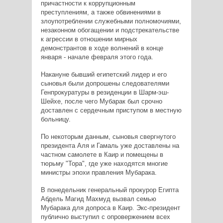
причастности к коррупционным
преступлениям, а также обвинениями в
злоупотреблении служебными полномочиями,
незаконном обогащении и подстрекательстве
к агрессии в отношении мирных
демонстрантов в ходе волнений в конце
января - начале февраля этого года.
Накануне бывший египетский лидер и его
сыновья были допрошены следователями
Генпрокуратуры в резиденции в Шарм-эш-
Шейхе, после чего Мубарак был срочно
доставлен с сердечным приступом в местную
больницу.
По некоторым данным, сыновья свергнутого
президента Аля и Гамаль уже доставлены на
частном самолете в Каир и помещены в
тюрьму "Тора", где уже находятся многие
министры эпохи правления Мубарака.
В понедельник генеральный прокурор Египта
Абдель Магид Махмуд вызвал семью
Мубарака для допроса в Каир. Экс-президент
публично выступил с опровержением всех