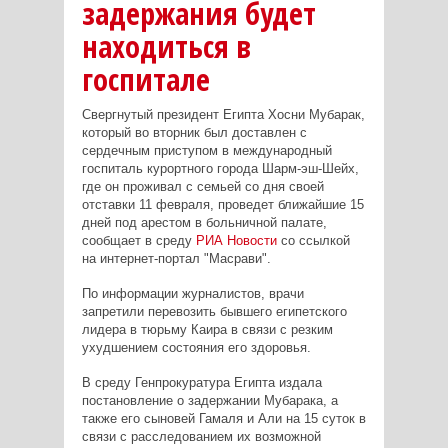
задержания будет
находиться в
госпитале
Свергнутый президент Египта Хосни Мубарак,
который во вторник был доставлен с
сердечным приступом в международный
госпиталь курортного города Шарм-эш-Шейх,
где он проживал с семьей со дня своей
отставки 11 февраля, проведет ближайшие 15
дней под арестом в больничной палате,
сообщает в среду
РИА Новости
со ссылкой
на интернет-портал "Масрави".
По информации журналистов, врачи
запретили перевозить бывшего египетского
лидера в тюрьму Каира в связи с резким
ухудшением состояния его здоровья.
В среду Генпрокуратура Египта издала
постановление о задержании Мубарака, а
также его сыновей Гамаля и Али на 15 суток в
связи с расследованием их возможной