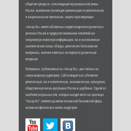
обществе процессах, консолидация мусульманской уммы
России, выявление случаев дискриминации по религиозным
и национальным признакам, защита прав верующих.
«Ансар.Ru» имеет собственных корреспондентов в различных
регионах России и предлагает вниманию читателей как
оперативную новостную информацию, так и эксклюзивные
аналитические статьи, обзоры, религиозно-богословские
материалы, мнения известных экспертов по различным
вопросам.
Материалы, публикуемые на «Ансар.Ru», рассчитаны на
самую широкую аудиторию. Сайт освещает как собственно
религиозную, так и политическую, экономическую, культурную,
общественную жизнь мусульман России и зарубежья. Одной из
наиболее актуальных тем, которые находят место на страницах
"Ансар.Ru", является развитие исламской банковской сферы,
исламских финансов и халяль-индустрии.