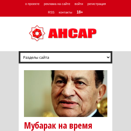
о проекте
реклама на сайте
войти
регистрация
18+
RSS
контакты
Мубарак на время