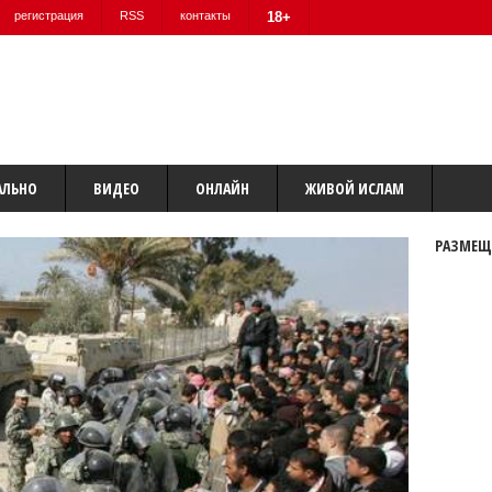
регистрация
RSS
контакты
18+
АЛЬНО
ВИДЕО
ОНЛАЙН
ЖИВОЙ ИСЛАМ
РАЗМЕЩ