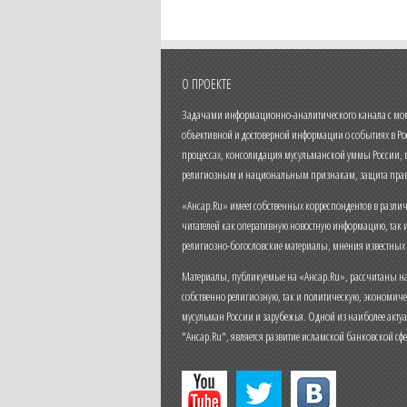
О ПРОЕКТЕ
Задачами информационно-аналитического канала с моме
объективной и достоверной информации о событиях в Ро
процессах, консолидация мусульманской уммы России,
религиозным и национальным признакам, защита прав
«Ансар.Ru» имеет собственных корреспондентов в разли
читателей как оперативную новостную информацию, так 
религиозно-богословские материалы, мнения известных
Материалы, публикуемые на «Ансар.Ru», рассчитаны на
собственно религиозную, так и политическую, экономич
мусульман России и зарубежья. Одной из наиболее актуа
"Ансар.Ru", является развитие исламской банковской сф