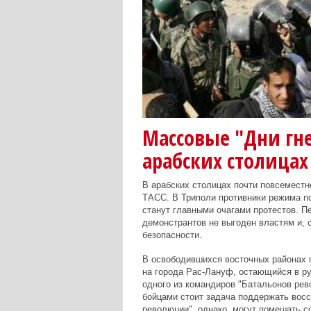
Массовые "Дни гне
арабских столицах
В арабских столицах почти повсеместн
ТАСС. В Триполи противники режима п
станут главными очагами протестов. П
демонстрантов не выгоден властям и, 
безопасности.
В освободившихся восточных районах 
на города Рас-Лануф, остающийся в ру
одного из командиров "Батальонов ре
бойцами стоит задача поддержать восс
революции", однако, могут помешать с