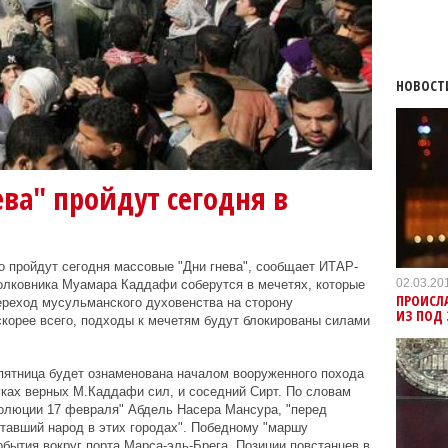
НОВОСТ
ва" пройдут сегодня в
о пройдут сегодня массовые "Дни гнева", сообщает ИТАР-
02.03.20
олковника Муамара Каддафи соберутся в мечетях, которые
ПРОИСЛ
ереход мусульманского духовенства на сторону
ИЗ ПОД 
скорее всего, подходы к мечетям будут блокированы силами
пятница будет ознаменована началом вооруженного похода
ках верных М.Каддафи сил, и соседний Сирт. По словам
волюции 17 февраля" Абдель Насера Мансура, "перед
тавший народ в этих городах". Победному "маршу
обытия вокруг порта Марса-эль-Брега. Позиции повстанцев в