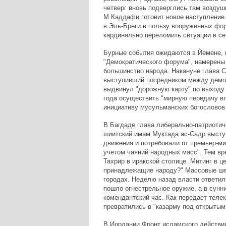
четверг вновь подверглись там возду
М.Каддафи готовит новое наступление 
в Эль-Бреги в пользу вооруженных фо
кардинально переломить ситуации в се
Бурные события ожидаются в Йемене, 
"Демократического форума", намерены 
большинство народа. Накануне глава 
выступивший посредником между демо
выдвинул "дорожную карту" по выходу 
года осуществить "мирную передачу вла
инициативу мусульманских богословов.
В Багдаде глава либерально-патриотич
шиитский имам Муктада ас-Садр высту
движения и потребовали от премьер-ми
учетом чаяний народных масс". Тем в
Тахрир в иракской столице. Митинг в ц
принадлежащие народу?" Массовые шес
городах. Неделю назад власти ответил
пошло огнестрельное оружие, а в сун
комендантский час. Как передает телек
превратились в "казарму под открытым
В Иордании Фронт исламского действия