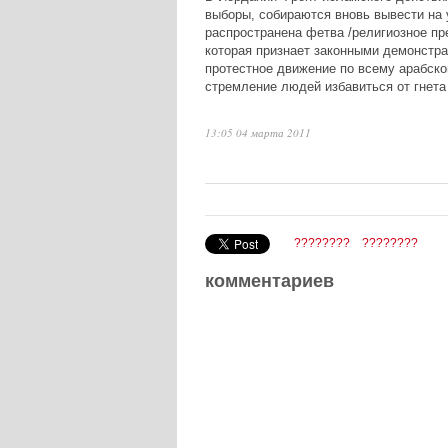
выборы, собираются вновь вывести на 
распространена фетва /религиозное пр
которая признает законными демонстра
протестное движение по всему арабск
стремление людей избавиться от гнета 
13:05 04 марта 2011
????????
????????
комментариев