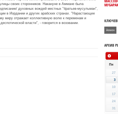
МАССОВО
улицы своих сторонников. Накануне в Аммане была
МУБАРАК
едписание/ духовных вождей местных "братьев-мусульман",
ции в Иордании и других арабских странах. "Нарастающее
ому миру отражает коллективную волю к переменам и
КЛЮЧЕВ
деспотической власти", - говорится в воззвании.
йемен
АРХИВ Р
Пн
27
3
10
17
24
31