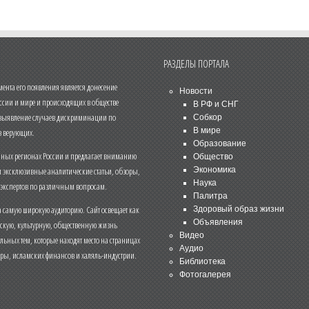
РАЗДЕЛЫ ПОРТАЛА
нта его появления является донесение
Новости
ссии и мире и происходящих в обществе
В РФ и СНГ
 выявление случаев дискриминации по
Собкор
В мире
 верующих.
Образование
чных регионах России и предлагает вниманию
Общество
и эксклюзивные аналитические статьи, обзоры,
Экономика
Наука
 экспертов по различным вопросам.
Палитра
 самую широкую аудиторию. Сайт освещает как
Здоровый образ жизни
Объявления
ескую, культурную, общественную жизнь
Видео
льных тем, которые находят место на страницах
Аудио
еры, исламских финансов и халяль-индустрии.
Библиотека
Фотогалерея