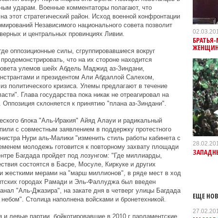
шным ударам. Военные комментаторы полагают, что
на этот стратегический район. Исход военной конфронтации
рмирований Независимого национального совета позволит
02.03.20
верных и центральных провинциях Ливии.
БРАТЬЯ-
ЖЕНЩИН
где оппозиционные силы, сгруппировавшиеся вокруг
продемонстрировать, что на их стороне находится
Совета улемов шейх Абдель Маджид аз-Зиндани,
нстрантами и президентом Али Абдаллой Салехом,
из политического кризиса. Улемы предлагают в течение
сти". Глава государства пока никак не отреагировал на
 Оппозиция склоняется к принятию "плана аз-Зиндани".
еского блока "Аль-Иракия" Айяд Алауи и радикальный
пили с совместным заявлением в поддержку протестного
нистра Нури аль-Малики "изменить стиль работы кабинета с
28.02.20
ременем молодежь готовится к повторному захвату площади
ЗАПАДН
ентре Багдада пройдет под лозунгом: "Где миллиарды,
твия состоятся в Басре, Мосуле, Киркуке и других
и жесткими мерами на "марш миллионов", в ряде мест в ход
нитских городах Рамади и Эль-Фаллуджа был введен
анал "Аль-Джазира", на закате дня в четверг улицы Багдада
ЕЩЕ НОВ
 небом". Столица наполнена войсками и бронетехникой.
27.02.20
 и левые партии, бойкотировавшие в 2010 г парламентские