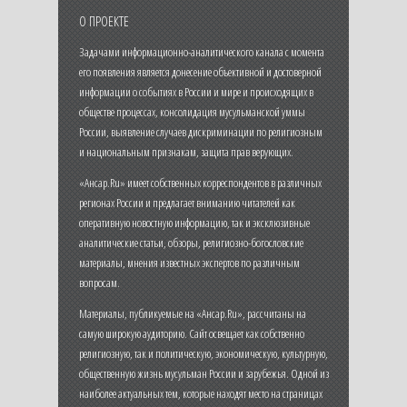
О ПРОЕКТЕ
Задачами информационно-аналитического канала с момента
его появления является донесение объективной и достоверной
информации о событиях в России и мире и происходящих в
обществе процессах, консолидация мусульманской уммы
России, выявление случаев дискриминации по религиозным
и национальным признакам, защита прав верующих.
«Ансар.Ru» имеет собственных корреспондентов в различных
регионах России и предлагает вниманию читателей как
оперативную новостную информацию, так и эксклюзивные
аналитические статьи, обзоры, религиозно-богословские
материалы, мнения известных экспертов по различным
вопросам.
Материалы, публикуемые на «Ансар.Ru», рассчитаны на
самую широкую аудиторию. Сайт освещает как собственно
религиозную, так и политическую, экономическую, культурную,
общественную жизнь мусульман России и зарубежья. Одной из
наиболее актуальных тем, которые находят место на страницах