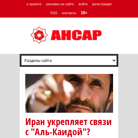
о проекте
реклама на сайте
войти
регистрация
18+
RSS
контакты
Иран укрепляет связи
с "Аль-Каидой"?