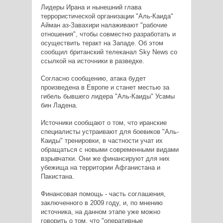
Лидеры Ирана и нынешний глава
террористической организации "Аль-Каида"
Айман аз-Завахири налаживают "рабочие
отношения", чтобы совместно разработать и
осуществить теракт на Западе. Об этом
сообщил британский телеканал Sky News со
ссылкой на источники в разведке.
Согласно сообщению, атака будет
произведена в Европе и станет местью за
гибель бывшего лидера "Аль-Каиды" Усамы
бин Ладена.
Источники сообщают о том, что иранские
специалисты устраивают для боевиков "Аль-
Каиды" тренировки, в частности учат их
обращаться с новыми современными видами
взрывчатки. Они же финансируют для них
убежища на территории Афганистана и
Пакистана.
Финансовая помощь - часть соглашения,
заключенного в 2009 году, и, по мнению
источника, на данном этапе уже можно
говорить о том, что "оперативные