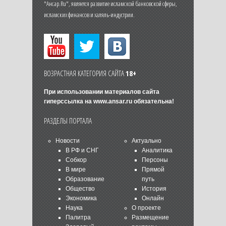
"Ансар.Ru", является развитие исламской банковской сферы,
исламских финансов и халяль-индустрии.
ВОЗРАСТНАЯ КАТЕГОРИЯ САЙТА
18+
При использовании материалов сайта
гиперссылка на
www.ansar.ru
обязательна!
РАЗДЕЛЫ ПОРТАЛА
Новости
Актуально
В РФ и СНГ
Аналитика
Собкор
Персоны
В мире
Прямой
Образование
путь
Общество
История
Экономика
Онлайн
Наука
О проекте
Палитра
Размещение