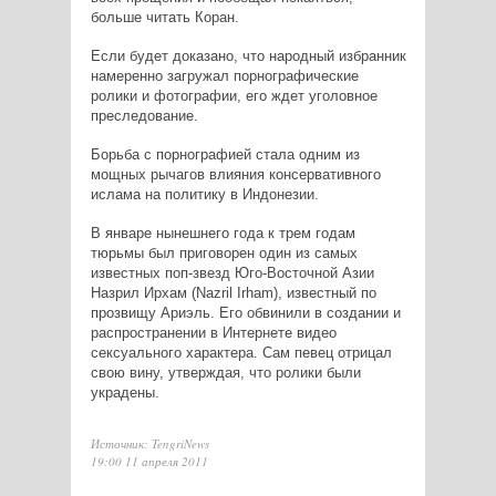
больше читать Коран.
Если будет доказано, что народный избранник
намеренно загружал порнографические
ролики и фотографии, его ждет уголовное
преследование.
Борьба с порнографией стала одним из
мощных рычагов влияния консервативного
ислама на политику в ​​Индонезии.
В январе нынешнего года к трем годам
тюрьмы был приговорен один из самых
известных поп-звезд Юго-Восточной Азии
Назрил Ирхам (Nazril Irham), известный по
прозвищу Ариэль. Его обвинили в создании и
распространении в Интернете видео
сексуального характера. Сам певец отрицал
свою вину, утверждая, что ролики были
украдены.
Источник: TengriNews
19:00 11 апреля 2011