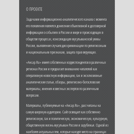
О ПРОЕКТЕ
Задачами информационно-аналитического канала с момента
его появления является донесение объективной и достоверной
информации о событиях в России и мире и происходящих в
обществе процессах, консолидация мусульманской уммы
России, выявление случаев дискриминации по религиозным
и национальным признакам, защита прав верующих.
«Ансар.Ru» имеет собственных корреспондентов в различных
регионах России и предлагает вниманию читателей как
оперативную новостную информацию, так и эксклюзивные
аналитические статьи, обзоры, религиозно-богословские
материалы, мнения известных экспертов по различным
вопросам.
Материалы, публикуемые на «Ансар.Ru», рассчитаны на
самую широкую аудиторию. Сайт освещает как собственно
религиозную, так и политическую, экономическую, культурную,
общественную жизнь мусульман России и зарубежья. Одной из
наиболее актуальных тем, которые находят место на страницах