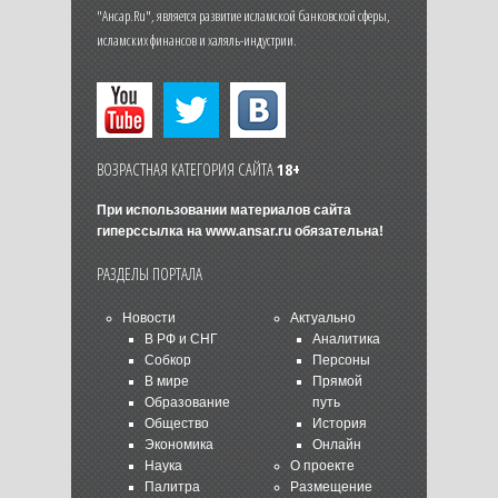
"Ансар.Ru", является развитие исламской банковской сферы,
исламских финансов и халяль-индустрии.
ВОЗРАСТНАЯ КАТЕГОРИЯ САЙТА
18+
При использовании материалов сайта
гиперссылка на
www.ansar.ru
обязательна!
РАЗДЕЛЫ ПОРТАЛА
Новости
Актуально
В РФ и СНГ
Аналитика
Собкор
Персоны
В мире
Прямой
Образование
путь
Общество
История
Экономика
Онлайн
Наука
О проекте
Палитра
Размещение