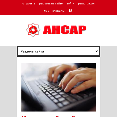
о проекте
реклама на сайте
войти
регистрация
18+
RSS
контакты