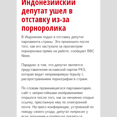
Индонезийский
депутат ушел в
отставку из-за
порноролика
В Индонезии подал в отставку депутат
парламента страны. Это произошло после
того, как его застукали за просмотром
порноролика прямо на работе, сообщает BBC
News.
Парадокс в том, что депутат является
представителем исламской партии PKS,
которая ведет непримиримую борьбу с
распространением порнографии в стране.
По словам провинившегося парламентария,
сайт с непристойными изображениями
открылся после того, как он нечаянно открыл
ссылку, присланную ему по электронной
почте. На пресс-конференции, устроенной по
поводу своего ухода, депутат попросил у
всех прощения и пообещал покаяться,