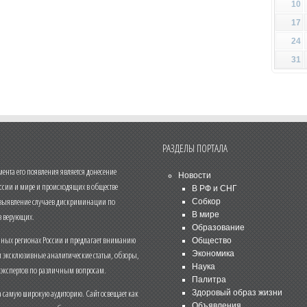
10
17
24
31
РАЗДЕЛЫ ПОРТАЛА
нта его появления является донесение
Новости
ссии и мире и происходящих в обществе
В РФ и СНГ
 выявление случаев дискриминации по
Собкор
В мире
 верующих.
Образование
чных регионах России и предлагает вниманию
Общество
и эксклюзивные аналитические статьи, обзоры,
Экономика
Наука
 экспертов по различным вопросам.
Палитра
 самую широкую аудиторию. Сайт освещает как
Здоровый образ жизни
Объявления