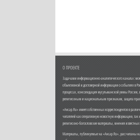
О ПРОЕКТЕ
Задачами информационно-аналитического канала с моме
объективной и достоверной информации о событиях в Ро
процессах, консолидация мусульманской уммы России,
религиозным и национальным признакам, защита прав
«Ансар.Ru» имеет собственных корреспондентов в разли
читателей как оперативную новостную информацию, так 
религиозно-богословские материалы, мнения известных
Материалы, публикуемые на «Ансар.Ru», рассчитаны на