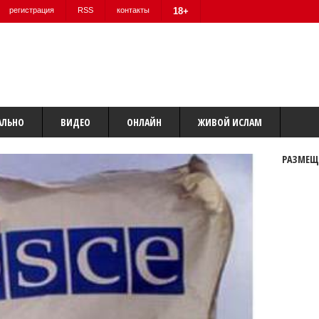
регистрация
RSS
контакты
18+
АЛЬНО
ВИДЕО
ОНЛАЙН
ЖИВОЙ ИСЛАМ
РАЗМЕЩ