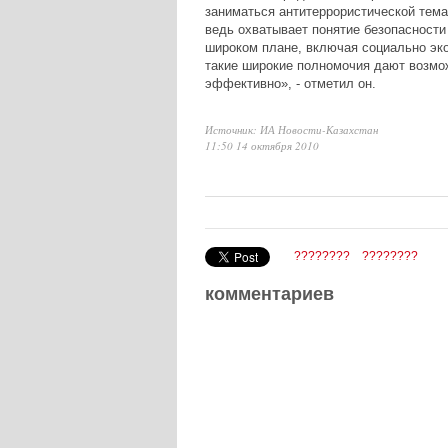
заниматься антитеррористической тема
ведь охватывает понятие безопасности 
широком плане, включая социально эк
такие широкие полномочия дают возмож
эффективно», - отметил он.
Источник: ИА Новости-Казахстан
11:50 14 октября 2010
????????
????????
комментариев