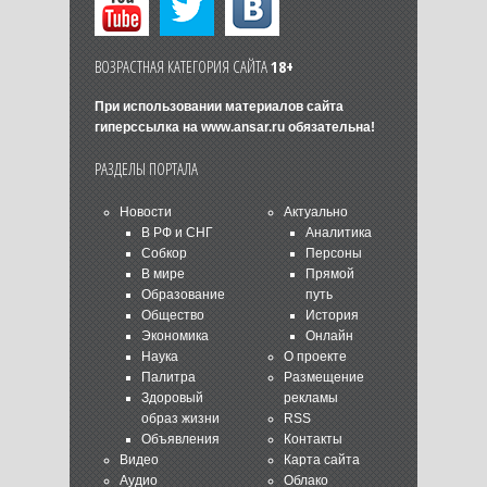
ВОЗРАСТНАЯ КАТЕГОРИЯ САЙТА
18+
При использовании материалов сайта
гиперссылка на
www.ansar.ru
обязательна!
РАЗДЕЛЫ ПОРТАЛА
Новости
Актуально
В РФ и СНГ
Аналитика
Собкор
Персоны
В мире
Прямой
Образование
путь
Общество
История
Экономика
Онлайн
Наука
О проекте
Палитра
Размещение
Здоровый
рекламы
образ жизни
RSS
Объявления
Контакты
Видео
Карта сайта
Аудио
Облако