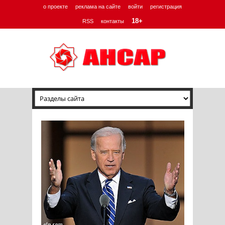
о проекте
реклама на сайте
войти
регистрация
18+
RSS
контакты