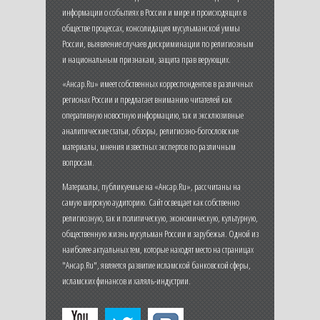
информации о событиях в России и мире и происходящих в
обществе процессах, консолидация мусульманской уммы
России, выявление случаев дискриминации по религиозным
и национальным признакам, защита прав верующих.
«Ансар.Ru» имеет собственных корреспондентов в различных
регионах России и предлагает вниманию читателей как
оперативную новостную информацию, так и эксклюзивные
аналитические статьи, обзоры, религиозно-богословские
материалы, мнения известных экспертов по различным
вопросам.
Материалы, публикуемые на «Ансар.Ru», рассчитаны на
самую широкую аудиторию. Сайт освещает как собственно
религиозную, так и политическую, экономическую, культурную,
общественную жизнь мусульман России и зарубежья. Одной из
наиболее актуальных тем, которые находят место на страницах
"Ансар.Ru", является развитие исламской банковской сферы,
исламских финансов и халяль-индустрии.