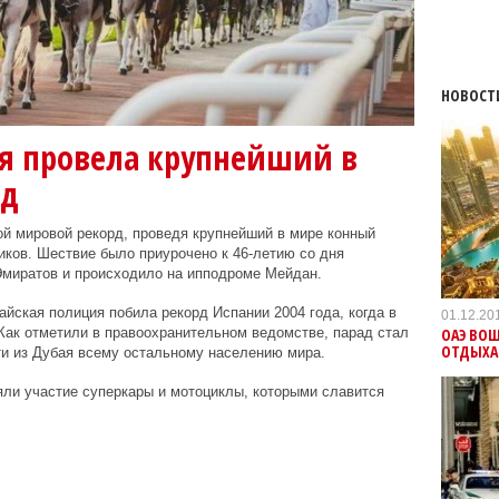
НОВОСТ
я провела крупнейший в
ад
й мировой рекорд, проведя крупнейший в мире конный
иков. Шествие было приурочено к 46-летию со дня
миратов и происходило на ипподроме Мейдан.
айская полиция побила рекорд Испании 2004 года, когда в
01.12.20
ОАЭ ВО
Как отметили в правоохранительном ведомстве, парад стал
ОТДЫХА
ти из Дубая всему остальному населению мира.
ли участие суперкары и мотоциклы, которыми славится