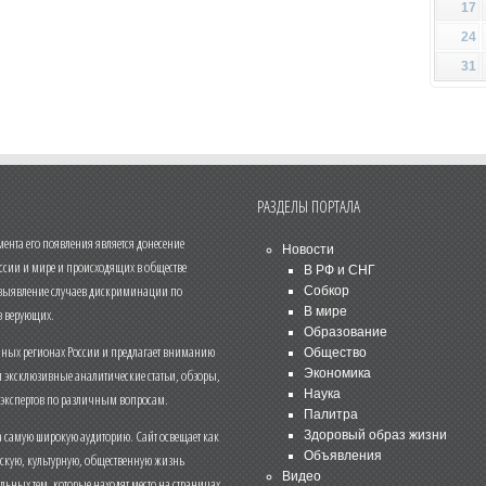
17
24
31
РАЗДЕЛЫ ПОРТАЛА
нта его появления является донесение
Новости
ссии и мире и происходящих в обществе
В РФ и СНГ
 выявление случаев дискриминации по
Собкор
В мире
 верующих.
Образование
чных регионах России и предлагает вниманию
Общество
и эксклюзивные аналитические статьи, обзоры,
Экономика
Наука
 экспертов по различным вопросам.
Палитра
 самую широкую аудиторию. Сайт освещает как
Здоровый образ жизни
Объявления
ескую, культурную, общественную жизнь
Видео
льных тем, которые находят место на страницах