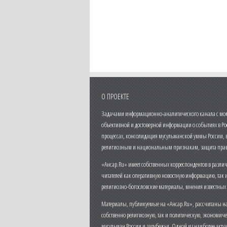
О ПРОЕКТЕ
Задачами информационно-аналитического канала с моме
объективной и достоверной информации о событиях в Ро
процессах, консолидация мусульманской уммы России,
религиозным и национальным признакам, защита прав
«Ансар.Ru» имеет собственных корреспондентов в разли
читателей как оперативную новостную информацию, так 
религиозно-богословские материалы, мнения известных
Материалы, публикуемые на «Ансар.Ru», рассчитаны на
собственно религиозную, так и политическую, экономич
мусульман России и зарубежья. Одной из наиболее актуа