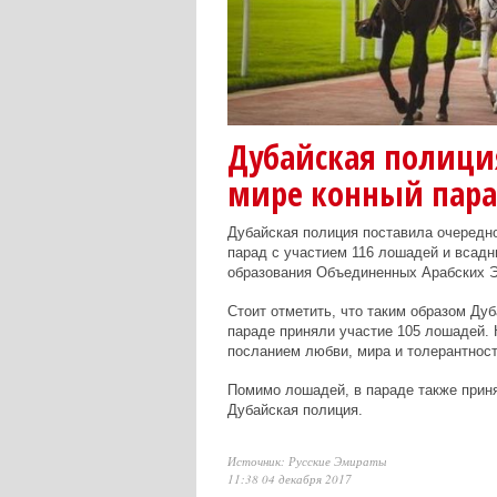
Дубайская полици
мире конный пар
Дубайская полиция поставила очередно
парад с участием 116 лошадей и всадн
образования Объединенных Арабских Э
Стоит отметить, что таким образом Дуб
параде приняли участие 105 лошадей. 
посланием любви, мира и толерантнос
Помимо лошадей, в параде также приня
Дубайская полиция.
Источник: Русские Эмираты
11:38 04 декабря 2017