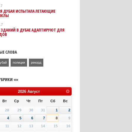
17
Я ДУБАЯ ИСПЫТАЛА ЛЕТАЮЩИЕ
ИКЛЫ
17
 ЗДАНИЙ В ДУБАЕ АДАПТИРУЮТ ДЛЯ
ДОВ
ЫЕ СЛОВА
убай
полиция
рекорд
УБРИКИ «»
2026
Август
Вт
Ср
Чт
Пт
Сб
Вс
28
29
30
31
1
2
4
5
6
7
8
9
11
12
13
14
15
16