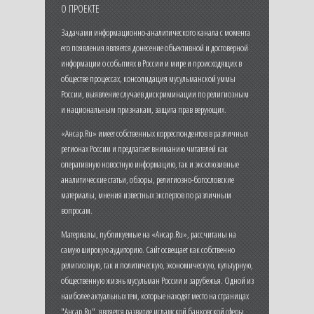
О ПРОЕКТЕ
Задачами информационно-аналитического канала с момента
его появления является донесение объективной и достоверной
информации о событиях в России и мире и происходящих в
обществе процессах, консолидация мусульманской уммы
России, выявление случаев дискриминации по религиозным
и национальным признакам, защита прав верующих.
«Ансар.Ru» имеет собственных корреспондентов в различных
регионах России и предлагает вниманию читателей как
оперативную новостную информацию, так и эксклюзивные
аналитические статьи, обзоры, религиозно-богословские
материалы, мнения известных экспертов по различным
вопросам.
Материалы, публикуемые на «Ансар.Ru», рассчитаны на
самую широкую аудиторию. Сайт освещает как собственно
религиозную, так и политическую, экономическую, культурную,
общественную жизнь мусульман России и зарубежья. Одной из
наиболее актуальных тем, которые находят место на страницах
"Ансар.Ru", является развитие исламской банковской сферы,