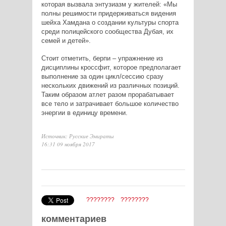
которая вызвала энтузиазм у жителей: «Мы
полны решимости придерживаться видения
шейха Хамдана о создании культуры спорта
среди полицейского сообщества Дубая, их
семей и детей».
Стоит отметить, берпи – упражнение из
дисциплины кроссфит, которое предполагает
выполнение за один цикл/сессию сразу
нескольких движений из различных позиций.
Таким образом атлет разом прорабатывает
все тело и затрачивает большое количество
энергии в единицу времени.
Источник: Русские Эмираты
16:31 09 ноября 2017
????????
????????
комментариев