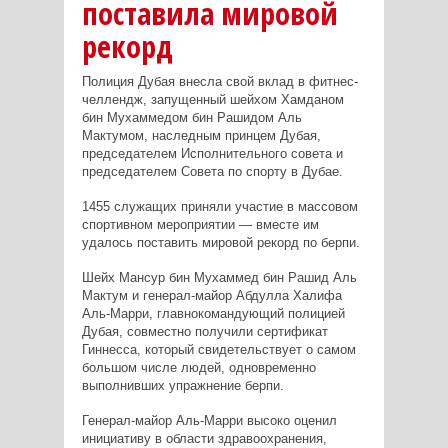
поставила мировой
рекорд
Полиция Дубая внесла свой вклад в фитнес-
челлендж, запущенный шейхом Хамданом
бин Мухаммедом бин Рашидом Аль
Мактумом, наследным принцем Дубая,
председателем Исполнительного совета и
председателем Совета по спорту в Дубае.
1455 служащих приняли участие в массовом
спортивном мероприятии — вместе им
удалось поставить мировой рекорд по берпи.
Шейх Мансур бин Мухаммед бин Рашид Аль
Мактум и генерал-майор Абдулла Халифа
Аль-Марри, главнокомандующий полицией
Дубая, совместно получили сертификат
Гиннесса, который свидетельствует о самом
большом числе людей, одновременно
выполнивших упражнение берпи.
Генерал-майор Аль-Марри высоко оценил
инициативу в области здравоохранения,