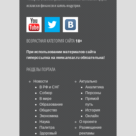
исламских финансов и халяль-индустрии.
ВОЗРАСТНАЯ КАТЕГОРИЯ САЙТА
18+
При использовании материалов сайта
гиперссылка на
www.ansar.ru
обязательна!
РАЗДЕЛЫ ПОРТАЛА
Новости
Актуально
В РФ и СНГ
Аналитика
Собкор
Персоны
В мире
Прямой
Образование
путь
Общество
История
Экономика
Онлайн
Наука
О проекте
Палитра
Размещение
Здоровый
рекламы