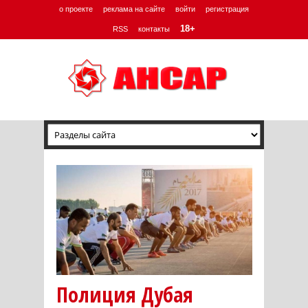
о проекте
реклама на сайте
войти
регистрация
18+
RSS
контакты
Полиция Дубая