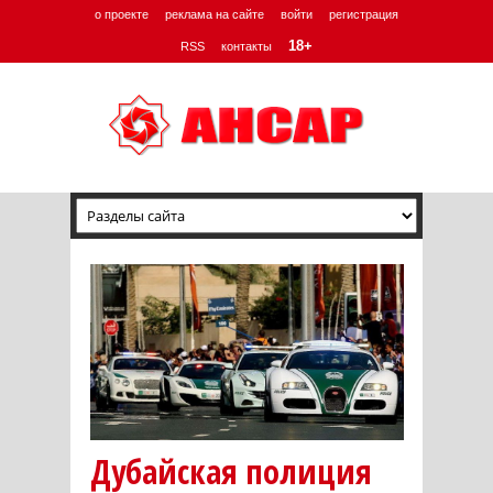
о проекте
реклама на сайте
войти
регистрация
18+
RSS
контакты
Дубайская полиция