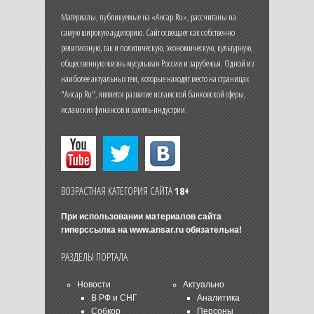
Материалы, публикуемые на «Ансар.Ru», рассчитаны на
самую широкую аудиторию. Сайт освещает как собственно
религиозную, так и политическую, экономическую, культурную,
общественную жизнь мусульман России и зарубежья. Одной из
наиболее актуальных тем, которые находят место на страницах
"Ансар.Ru", является развитие исламской банковской сферы,
исламских финансов и халяль-индустрии.
ВОЗРАСТНАЯ КАТЕГОРИЯ САЙТА
18+
При использовании материалов сайта
гиперссылка на
www.ansar.ru
обязательна!
РАЗДЕЛЫ ПОРТАЛА
Новости
Актуально
В РФ и СНГ
Аналитика
Собкор
Персоны