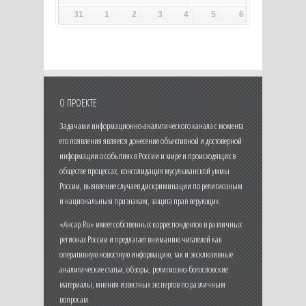
31
1
2
3
4
5
6
О ПРОЕКТЕ
Задачами информационно-аналитического канала с момента
его появления является донесение объективной и достоверной
информации о событиях в России и мире и происходящих в
обществе процессах, консолидация мусульманской уммы
России, выявление случаев дискриминации по религиозным
и национальным признакам, защита прав верующих.
«Ансар.Ru» имеет собственных корреспондентов в различных
регионах России и предлагает вниманию читателей как
оперативную новостную информацию, так и эксклюзивные
аналитические статьи, обзоры, религиозно-богословские
материалы, мнения известных экспертов по различным
вопросам.