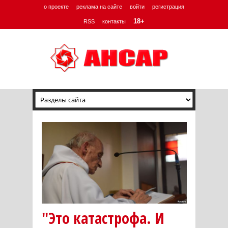
о проекте
реклама на сайте
войти
регистрация
18+
RSS
контакты
"Это катастрофа. И