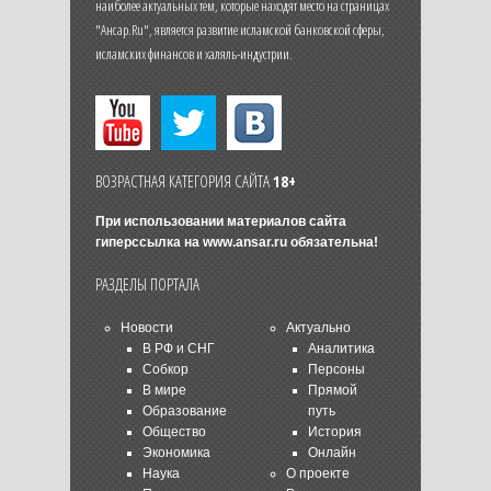
наиболее актуальных тем, которые находят место на страницах
"Ансар.Ru", является развитие исламской банковской сферы,
исламских финансов и халяль-индустрии.
ВОЗРАСТНАЯ КАТЕГОРИЯ САЙТА
18+
При использовании материалов сайта
гиперссылка на
www.ansar.ru
обязательна!
РАЗДЕЛЫ ПОРТАЛА
Новости
Актуально
В РФ и СНГ
Аналитика
Собкор
Персоны
В мире
Прямой
Образование
путь
Общество
История
Экономика
Онлайн
Наука
О проекте