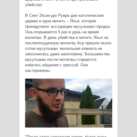
убийство
В Сент-Этьен-дю Рувре две католические
церкви и одна мечеть – Яхья, которая
принадлежит ассоциации мусульман городка.
Она открывается 5 раз в день на время
молитвы. В день убийства в мечеть Яхья на
послеполуденную молитву Аср пришли около
сотни мусульман: молельная комната не
заполнилась даже наполовину. Большинство
мусульман после молитвы стараются
избегать общения с прессой. Они
насторожены.
"После этого нападения теперь будет очень