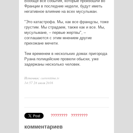
Вообще все события, которые произошли во
Франции в последние недели, будут иметь
негативное влияние на всех мусульман.
"Это катастрофа. Мы, как все французы, тоже
грустим. Мы страдаем, также как и все. Мы,
мусульмане, – первые жертвы", –
соглашаются с этим мнением другие
прихожане мечети.
Тем временем в нескольких домах пригорода
Руана полицейские провели обыски, уже
задержаны несколько человек.
Источник: currenttime.tv
14:57 28 июля 2016
????????
????????
комментариев