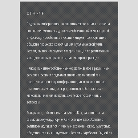
О ПРОЕКТЕ
Задачами информационно-аналитического канала с момента
его появления является донесение объективной и достоверной
информации о событиях в России и мире и происходящих в
обществе процессах, консолидация мусульманской уммы
России, выявление случаев дискриминации по религиозным
и национальным признакам, защита прав верующих.
«Ансар.Ru» имеет собственных корреспондентов в различных
регионах России и предлагает вниманию читателей как
оперативную новостную информацию, так и эксклюзивные
аналитические статьи, обзоры, религиозно-богословские
материалы, мнения известных экспертов по различным
вопросам.
Материалы, публикуемые на «Ансар.Ru», рассчитаны на
самую широкую аудиторию. Сайт освещает как собственно
религиозную, так и политическую, экономическую, культурную,
общественную жизнь мусульман России и зарубежья. Одной из