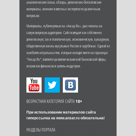
аналитические статьи, обзоры, религиозно-богословские
материалы, мнения известных экспертов по различным
вопросам.
Материалы, публикуемые на «Ансар.Ru», рассчитаны на
самую широкую аудиторию. Сайт освещает как собственно
религиозную, так и политическую, экономическую, культурную,
общественную жизнь мусульман России и зарубежья. Одной из
наиболее актуальных тем, которые находят место на страницах
"Ансар.Ru", является развитие исламской банковской сферы,
исламских финансов и халяль-индустрии.
ВОЗРАСТНАЯ КАТЕГОРИЯ САЙТА
18+
При использовании материалов сайта
гиперссылка на
www.ansar.ru
обязательна!
РАЗДЕЛЫ ПОРТАЛА