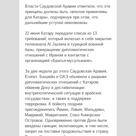
Власти Саудовской Аравии отметили, что эти
принципы должны быть «вполне приемлемы
для Катара», подчеркнув при этом, что
дальнейшие уступки невозможны.
22 июня Катару передали список из 13
требований, который включал в себя закрытие
телеканала Al Jazeera и турецкой военной
базы, прекращение дипломатических
отношений с Ираном и контактов с
организацией «Братья-мусульмане».
За две недели до этого Саудовская Аравия,
Египет, Бахрейн и ОАЭ объявили о разрыве
дипломатических отношений с Катаром,
обвинив Доху в дестабилизации
внутриполитической ситуации в арабских
государствах, а также в поддержке
терроризма. К бойкоту позднее
присоединились Йемен, Ливия, Мальдивы,
Маврикий, Мавритания, Союз Коморских
Островов. Одновременно против Дохи были
введены санкции, включающие, в том числе,
запрет на поставки продовольствия в страну.