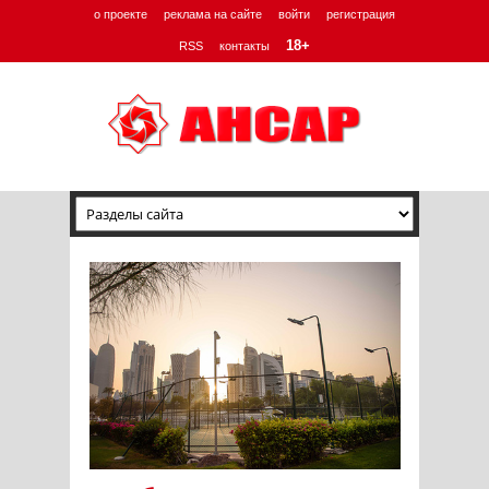
о проекте
реклама на сайте
войти
регистрация
18+
RSS
контакты