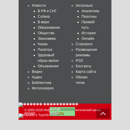
Новости
Актуально
В РФ и СНГ
Аналитика
Собкор
Персоны
В мире
Прямой
Образование
путь
Общество
История
Экономика
Онлайн
Наука
О проекте
Палитра
Размещение
Здоровый
рекламы
образ жизни
RSS
Объявления
Контакты
Видео
Карта сайта
Аудио
Облако
Библиотека
тегов
Фотогалерея
© 2003-2018 Информационно-аналитический канал
ANSAR