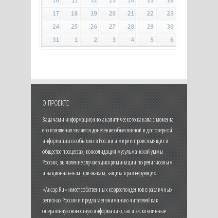
10
11
12
13
14
15
16
17
18
19
20
21
22
23
24
25
26
27
28
29
30
31
1
2
3
4
5
6
О ПРОЕКТЕ
Задачами информационно-аналитического канала с момента
его появления является донесение объективной и достоверной
информации о событиях в России и мире и происходящих в
обществе процессах, консолидация мусульманской уммы
России, выявление случаев дискриминации по религиозным
и национальным признакам, защита прав верующих.
«Ансар.Ru» имеет собственных корреспондентов в различных
регионах России и предлагает вниманию читателей как
оперативную новостную информацию, так и эксклюзивные