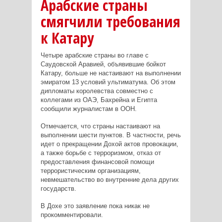
Арабские страны
смягчили требования
к Катару
Четыре арабские страны во главе с
Саудовской Аравией, объявившие бойкот
Катару, больше не настаивают на выполнении
эмиратом 13 условий ультиматума. Об этом
дипломаты королевства совместно с
коллегами из ОАЭ, Бахрейна и Египта
сообщили журналистам в ООН.
Отмечается, что страны настаивают на
выполнении шести пунктов. В частности, речь
идет о прекращении Дохой актов провокации,
а также борьбе с терроризмом, отказ от
предоставления финансовой помощи
террористическим организациям,
невмешательство во внутренние дела других
государств.
В Дохе это заявление пока никак не
прокомментировали.