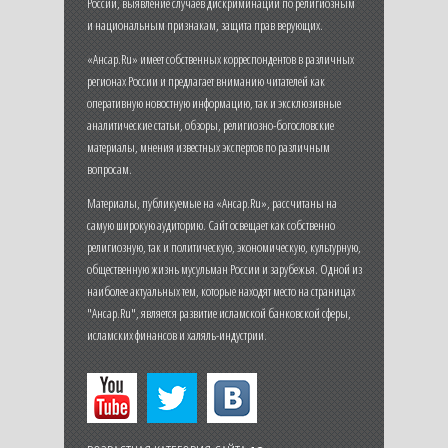
России, выявление случаев дискриминации по религиозным
и национальным признакам, защита прав верующих.
«Ансар.Ru» имеет собственных корреспондентов в различных
регионах России и предлагает вниманию читателей как
оперативную новостную информацию, так и эксклюзивные
аналитические статьи, обзоры, религиозно-богословские
материалы, мнения известных экспертов по различным
вопросам.
Материалы, публикуемые на «Ансар.Ru», рассчитаны на
самую широкую аудиторию. Сайт освещает как собственно
религиозную, так и политическую, экономическую, культурную,
общественную жизнь мусульман России и зарубежья. Одной из
наиболее актуальных тем, которые находят место на страницах
"Ансар.Ru", является развитие исламской банковской сферы,
исламских финансов и халяль-индустрии.