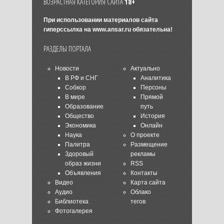
ВОЗРАСТНАЯ КАТЕГОРИЯ САЙТА
18+
При использовании материалов сайта
гиперссылка на
www.ansar.ru
обязательна!
РАЗДЕЛЫ ПОРТАЛА
Новости
Актуально
В РФ и СНГ
Аналитика
Собкор
Персоны
В мире
Прямой
Образование
путь
Общество
История
Экономика
Онлайн
Наука
О проекте
Палитра
Размещение
Здоровый
рекламы
образ жизни
RSS
Объявления
Контакты
Видео
Карта сайта
Аудио
Облако
Библиотека
тегов
Фотогалерея