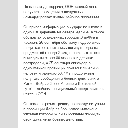
По словам Дюжаррика, ООН каждый день
получает сообщения о воздушных
бомбардировках жилых районов провинции.
Он привел информацию об ударе по школе в
одной из деревень на севере Идлиба, а также
обстрелах осажденных городов Эль-Фуа и
Кефрая. 26 сентября обстрелу подверглись
люди, которые пытались покинуть одно из
предместий города Хама, в результате чего
были убиты около 80 человек и десятки
пострадали, а 25 сентября авиаудар в
одноименной провинции привел к гибели 27
человек и ранению 58. "Мы продолжаем
получать сообщения о боевых действиях в
Ракке, Дейр-эз-Зоре, Алеппо и Восточной
Гуте", - добавил официальный представитель
генсека ООН.
Он также выразил тревогу по поводу ситуации
в провинции Дейр-эз-Зор, более миллиона
жителей которой были вынуждены покинуть
свои дома из-за боевых действий.