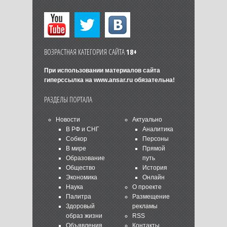
ВОЗРАСТНАЯ КАТЕГОРИЯ САЙТА
18+
При использовании материалов сайта
гиперссылка на
www.ansar.ru
обязательна!
РАЗДЕЛЫ ПОРТАЛА
Новости
Актуально
В РФ и СНГ
Аналитика
Собкор
Персоны
В мире
Прямой
Образование
путь
Общество
История
Экономика
Онлайн
Наука
О проекте
Палитра
Размещение
Здоровый
рекламы
образ жизни
RSS
Объявления
Контакты