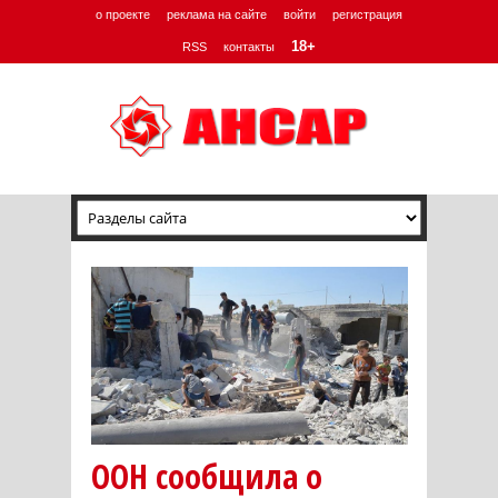
о проекте
реклама на сайте
войти
регистрация
18+
RSS
контакты
ООН сообщила о