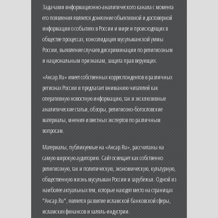
Задачами информационно-аналитического канала с момента
его появления является донесение объективной и достоверной
информации о событиях в России и мире и происходящих в
обществе процессах, консолидация мусульманской уммы
России, выявление случаев дискриминации по религиозным
и национальным признакам, защита прав верующих.
«Ансар.Ru» имеет собственных корреспондентов в различных
регионах России и предлагает вниманию читателей как
оперативную новостную информацию, так и эксклюзивные
аналитические статьи, обзоры, религиозно-богословские
материалы, мнения известных экспертов по различным
вопросам.
Материалы, публикуемые на «Ансар.Ru», рассчитаны на
самую широкую аудиторию. Сайт освещает как собственно
религиозную, так и политическую, экономическую, культурную,
общественную жизнь мусульман России и зарубежья. Одной из
наиболее актуальных тем, которые находят место на страницах
"Ансар.Ru", является развитие исламской банковской сферы,
исламских финансов и халяль-индустрии.