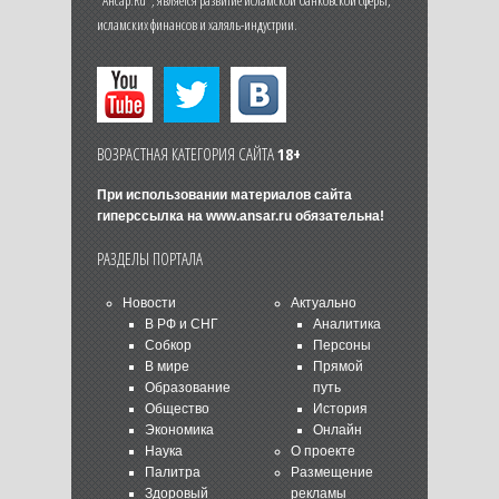
исламских финансов и халяль-индустрии.
ВОЗРАСТНАЯ КАТЕГОРИЯ САЙТА
18+
При использовании материалов сайта
гиперссылка на
www.ansar.ru
обязательна!
РАЗДЕЛЫ ПОРТАЛА
Новости
Актуально
В РФ и СНГ
Аналитика
Собкор
Персоны
В мире
Прямой
Образование
путь
Общество
История
Экономика
Онлайн
Наука
О проекте
Палитра
Размещение
Здоровый
рекламы