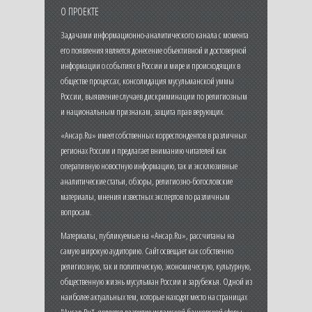
О ПРОЕКТЕ
Задачами информационно-аналитического канала с момента
его появления является донесение объективной и достоверной
информации о событиях в России и мире и происходящих в
обществе процессах, консолидация мусульманской уммы
России, выявление случаев дискриминации по религиозным
и национальным признакам, защита прав верующих.
«Ансар.Ru» имеет собственных корреспондентов в различных
регионах России и предлагает вниманию читателей как
оперативную новостную информацию, так и эксклюзивные
аналитические статьи, обзоры, религиозно-богословские
материалы, мнения известных экспертов по различным
вопросам.
Материалы, публикуемые на «Ансар.Ru», рассчитаны на
самую широкую аудиторию. Сайт освещает как собственно
религиозную, так и политическую, экономическую, культурную,
общественную жизнь мусульман России и зарубежья. Одной из
наиболее актуальных тем, которые находят место на страницах
"Ансар.Ru", является развитие исламской банковской сферы,