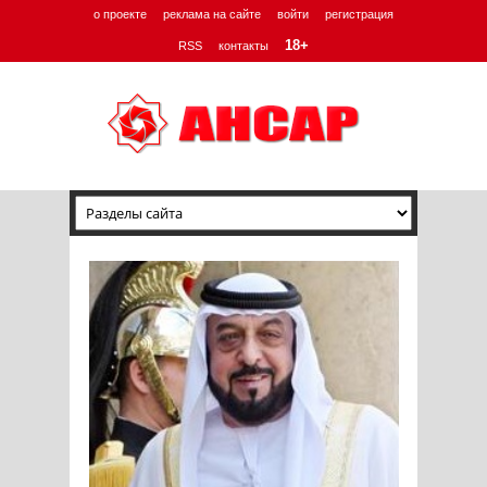
о проекте
реклама на сайте
войти
регистрация
18+
RSS
контакты