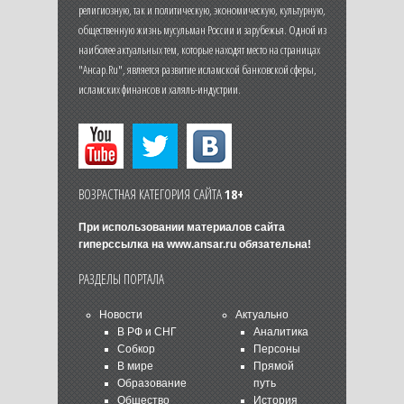
религиозную, так и политическую, экономическую, культурную,
общественную жизнь мусульман России и зарубежья. Одной из
наиболее актуальных тем, которые находят место на страницах
"Ансар.Ru", является развитие исламской банковской сферы,
исламских финансов и халяль-индустрии.
ВОЗРАСТНАЯ КАТЕГОРИЯ САЙТА
18+
При использовании материалов сайта
гиперссылка на
www.ansar.ru
обязательна!
РАЗДЕЛЫ ПОРТАЛА
Новости
Актуально
В РФ и СНГ
Аналитика
Собкор
Персоны
В мире
Прямой
Образование
путь
Общество
История