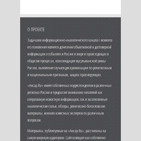
О ПРОЕКТЕ
Задачами информационно-аналитического канала с момента
его появления является донесение объективной и достоверной
информации о событиях в России и мире и происходящих в
обществе процессах, консолидация мусульманской уммы
России, выявление случаев дискриминации по религиозным
и национальным признакам, защита прав верующих.
«Ансар.Ru» имеет собственных корреспондентов в различных
регионах России и предлагает вниманию читателей как
оперативную новостную информацию, так и эксклюзивные
аналитические статьи, обзоры, религиозно-богословские
материалы, мнения известных экспертов по различным
вопросам.
Материалы, публикуемые на «Ансар.Ru», рассчитаны на
самую широкую аудиторию. Сайт освещает как собственно