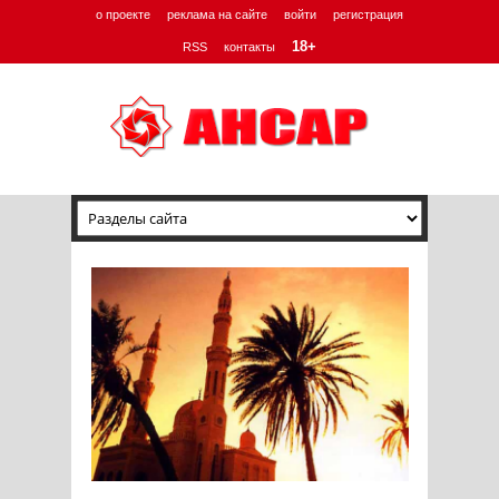
о проекте
реклама на сайте
войти
регистрация
18+
RSS
контакты