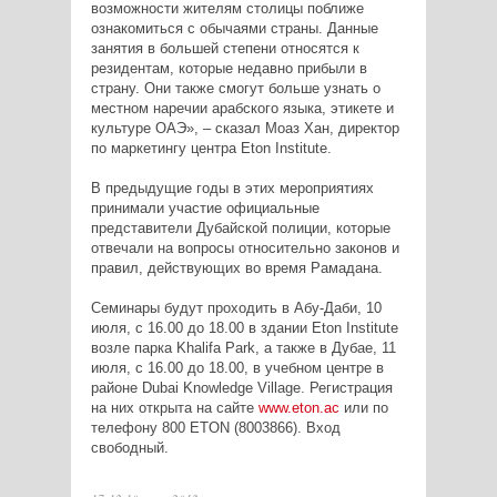
возможности жителям столицы поближе
ознакомиться с обычаями страны. Данные
занятия в большей степени относятся к
резидентам, которые недавно прибыли в
страну. Они также смогут больше узнать о
местном наречии арабского языка, этикете и
культуре ОАЭ», – сказал Моаз Хан, директор
по маркетингу центра Eton Institute.
В предыдущие годы в этих мероприятиях
принимали участие официальные
представители Дубайской полиции, которые
отвечали на вопросы относительно законов и
правил, действующих во время Рамадана.
Семинары будут проходить в Абу-Даби, 10
июля, с 16.00 до 18.00 в здании Eton Institute
возле парка Khalifa Park, а также в Дубае, 11
июля, с 16.00 до 18.00, в учебном центре в
районе Dubai Knowledge Village. Регистрация
на них открыта на сайте
www.eton.ac
или по
телефону 800 ETON (8003866). Вход
свободный.