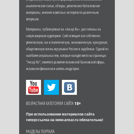
аналитические статьи, обзоры, религиозно-богословские
материалы, мнения известных экспертов по различным
вопросам.
Материалы, публикуемые на «Ансар.Ru», рассчитаны на
самую широкую аудиторию. Сайт освещает как собственно
религиозную, так и политическую, экономическую, культурную,
общественную жизнь мусульман России и зарубежья. Одной из
наиболее актуальных тем, которые находят место на страницах
"Ансар.Ru", является развитие исламской банковской сферы,
исламских финансов и халяль-индустрии.
ВОЗРАСТНАЯ КАТЕГОРИЯ САЙТА
18+
При использовании материалов сайта
гиперссылка на
www.ansar.ru
обязательна!
РАЗДЕЛЫ ПОРТАЛА