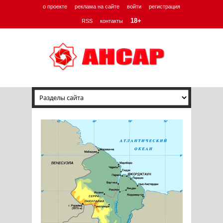
о проекте
реклама на сайте
войти
регистрация
18+
RSS
контакты