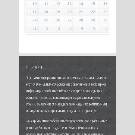
10
11
12
13
14
15
16
17
18
19
20
21
22
23
24
25
26
27
28
29
30
31
1
2
3
4
5
6
О ПРОЕКТЕ
Задачами информационно-аналитического канала с момента
его появления является донесение объективной и достоверной
информации о событиях в России и мире и происходящих в
обществе процессах, консолидация мусульманской уммы
России, выявление случаев дискриминации по религиозным
и национальным признакам, защита прав верующих.
«Ансар.Ru» имеет собственных корреспондентов в различных
регионах России и предлагает вниманию читателей как
оперативную новостную информацию, так и эксклюзивные