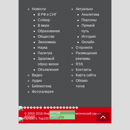
Новости
Актуально
В РФ и СНГ
Аналитика
Собкор
Персоны
В мире
Прямой
Образование
путь
Общество
История
Экономика
Онлайн
Наука
О проекте
Палитра
Размещение
Здоровый
рекламы
образ жизни
RSS
Объявления
Контакты
Видео
Карта сайта
Аудио
Облако
Библиотека
тегов
Фотогалерея
© 2003-2018 Информационно-аналитический канал
ANSAR