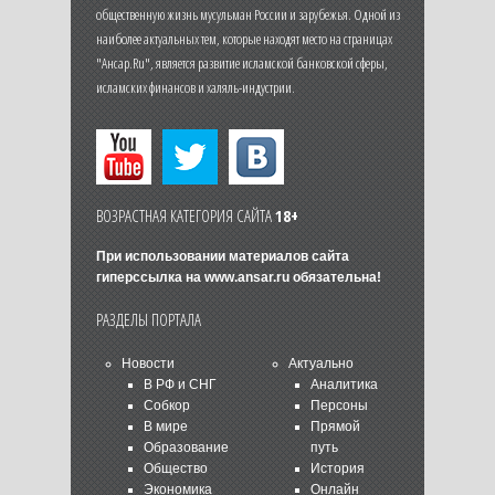
общественную жизнь мусульман России и зарубежья. Одной из
наиболее актуальных тем, которые находят место на страницах
"Ансар.Ru", является развитие исламской банковской сферы,
исламских финансов и халяль-индустрии.
ВОЗРАСТНАЯ КАТЕГОРИЯ САЙТА
18+
При использовании материалов сайта
гиперссылка на
www.ansar.ru
обязательна!
РАЗДЕЛЫ ПОРТАЛА
Новости
Актуально
В РФ и СНГ
Аналитика
Собкор
Персоны
В мире
Прямой
Образование
путь
Общество
История
Экономика
Онлайн