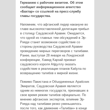
Германию с рабочим визитом. Об этом
сообщает информационное агентство
«Бахтар» со ссылкой на пресс-службу
главы государства.
Напомним, что афганский лидер накануне во
главе высокопоставленной делегации прибыл
в столицу Саудовской Аравии. Ожидается,
что одной из главных тем обсуждений в Эр-
Рияде станет возможное содействие со
стороны руководства Саудовской Аравии
проведению мирных переговоров с талибами.
Ранее, выступая 28 января на Лондонской
конференции, Хамид Карзай призвал
саудовского короля Абдуллу оказать
содействие в реализации планов Кабула по
возвращению талибов к мирной жизни.
Помимо Пакистана и Объединенных Арабских
Эмиратов, Саудовская Аравия является
одним из немногих государств, признавших в
свое время режим талибов официально. По
мнению афганских экспертов, влияние Эр-
Рияда над талибами резко уменьшилось
после того, как движение «Талибан» в конце