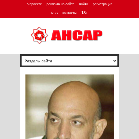
о проекте
реклама на сайте
войти
регистрация
18+
RSS
контакты