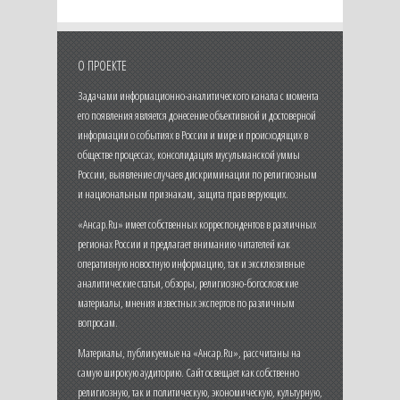
О ПРОЕКТЕ
Задачами информационно-аналитического канала с момента
его появления является донесение объективной и достоверной
информации о событиях в России и мире и происходящих в
обществе процессах, консолидация мусульманской уммы
России, выявление случаев дискриминации по религиозным
и национальным признакам, защита прав верующих.
«Ансар.Ru» имеет собственных корреспондентов в различных
регионах России и предлагает вниманию читателей как
оперативную новостную информацию, так и эксклюзивные
аналитические статьи, обзоры, религиозно-богословские
материалы, мнения известных экспертов по различным
вопросам.
Материалы, публикуемые на «Ансар.Ru», рассчитаны на
самую широкую аудиторию. Сайт освещает как собственно
религиозную, так и политическую, экономическую, культурную,