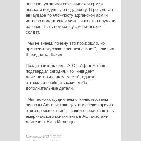
военнослужащими союзнической армии
вызвали воздушную поддержку. В результате
авиаудара по блок-посту афганской армии
четверо солдат были убиты и шесть получили
ранения. Есть потери и у американских
солдат.
"Мы не знаем, почему это произошло, но
приносим глубокие соболезнования", - заявил
Шахидалла Шахид.
Представитель сил НАТО в Афганистане
подтвердил сегодня, что "инцидент
действительно имел место", однако
отказался сообщать какие-либо
дополнительные детали.
"Мы тесно сотрудничаем с министерством
обороны Афганистана для выяснения причин
этого происшествия", - заявил представитель
американского контингента в Афганистане
лейтенант Нико Мелендес.
Источник: ИТАР-ТАСС