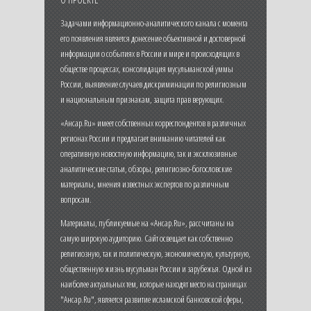
Задачами информационно-аналитического канала с момента
его появления является донесение объективной и достоверной
информации о событиях в России и мире и происходящих в
обществе процессах, консолидация мусульманской уммы
России, выявление случаев дискриминации по религиозным
и национальным признакам, защита прав верующих.
«Ансар.Ru» имеет собственных корреспондентов в различных
регионах России и предлагает вниманию читателей как
оперативную новостную информацию, так и эксклюзивные
аналитические статьи, обзоры, религиозно-богословские
материалы, мнения известных экспертов по различным
вопросам.
Материалы, публикуемые на «Ансар.Ru», рассчитаны на
самую широкую аудиторию. Сайт освещает как собственно
религиозную, так и политическую, экономическую, культурную,
общественную жизнь мусульман России и зарубежья. Одной из
наиболее актуальных тем, которые находят место на страницах
"Ансар.Ru", является развитие исламской банковской сферы,