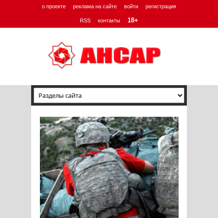
о проекте
реклама на сайте
войти
регистрация
18+
RSS
контакты