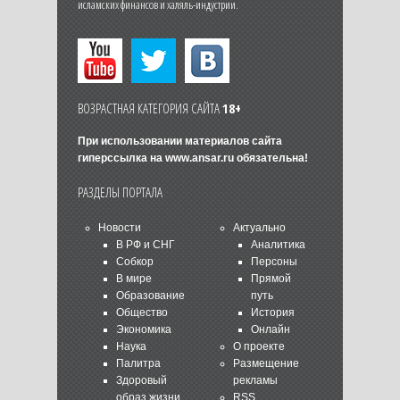
исламских финансов и халяль-индустрии.
ВОЗРАСТНАЯ КАТЕГОРИЯ САЙТА
18+
При использовании материалов сайта
гиперссылка на
www.ansar.ru
обязательна!
РАЗДЕЛЫ ПОРТАЛА
Новости
Актуально
В РФ и СНГ
Аналитика
Собкор
Персоны
В мире
Прямой
Образование
путь
Общество
История
Экономика
Онлайн
Наука
О проекте
Палитра
Размещение
Здоровый
рекламы
образ жизни
RSS