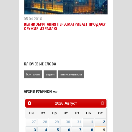
05.04.2010
ВЕЛИКОБРИТАНИЯ ПЕРЕСМАТРИВАЕТ ПРОДАЖУ
ОРУЖИЯ ИЗРАИЛЮ
КЛЮЧЕВЫЕ СЛОВА
британия
евреи
антисемитизм
АРХИВ РУБРИКИ «»
2026
Август
Пн
Вт
Ср
Чт
Пт
Сб
Вс
27
28
29
30
31
1
2
3
4
5
6
7
8
9