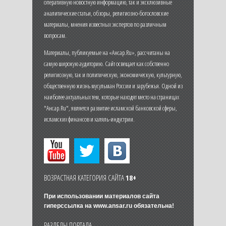
оперативную новостную информацию, так и эксклюзивные
аналитические статьи, обзоры, религиозно-богословские
материалы, мнения известных экспертов по различным
вопросам.
Материалы, публикуемые на «Ансар.Ru», рассчитаны на
самую широкую аудиторию. Сайт освещает как собственно
религиозную, так и политическую, экономическую, культурную,
общественную жизнь мусульман России и зарубежья. Одной из
наиболее актуальных тем, которые находят место на страницах
"Ансар.Ru", является развитие исламской банковской сферы,
исламских финансов и халяль-индустрии.
ВОЗРАСТНАЯ КАТЕГОРИЯ САЙТА
18+
При использовании материалов сайта
гиперссылка на
www.ansar.ru
обязательна!
РАЗДЕЛЫ ПОРТАЛА