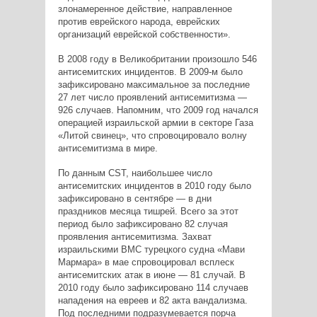
злонамеренное действие, направленное
против еврейского народа, еврейских
организаций еврейской собственности».
В 2008 году в Великобритании произошло 546
антисемитских инцидентов. В 2009-м было
зафиксировано максимальное за последние
27 лет число проявлений антисемитизма —
926 случаев. Напомним, что 2009 год начался
операцией израильской армии в секторе Газа
«Литой свинец», что спровоцировало волну
антисемитизма в мире.
По данным CST, наибольшее число
антисемитских инцидентов в 2010 году было
зафиксировано в сентябре — в дни
праздников месяца тишрей. Всего за этот
период было зафиксировано 82 случая
проявления антисемитизма. Захват
израильскими ВМС турецкого судна «Мави
Мармара» в мае спровоцировал всплеск
антисемитских атак в июне — 81 случай. В
2010 году было зафиксировано 114 случаев
нападения на евреев и 82 акта вандализма.
Под последними подразумевается порча