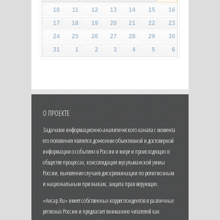
10
11
12
13
14
15
16
17
18
19
20
21
22
23
24
25
26
27
28
29
30
31
1
2
3
4
5
6
О ПРОЕКТЕ
Задачами информационно-аналитического канала с момента
его появления является донесение объективной и достоверной
информации о событиях в России и мире и происходящих в
обществе процессах, консолидация мусульманской уммы
России, выявление случаев дискриминации по религиозным
и национальным признакам, защита прав верующих.
«Ансар.Ru» имеет собственных корреспондентов в различных
регионах России и предлагает вниманию читателей как