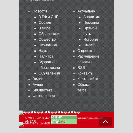
Новости
Актуально
В РФ и СНГ
Аналитика
Собкор
Персоны
В мире
Прямой
Образование
путь
Общество
История
Экономика
Онлайн
Наука
О проекте
Палитра
Размещение
Здоровый
рекламы
образ жизни
RSS
Объявления
Контакты
Видео
Карта сайта
Аудио
Облако
Библиотека
тегов
Фотогалерея
© 2003-2018 Информационно-аналитический канал
ANSAR