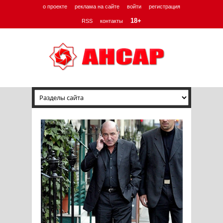
о проекте
реклама на сайте
войти
регистрация
18+
RSS
контакты