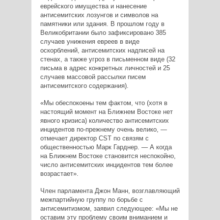
еврейского имущества и нанесение
антисемитских лозунгов и символов на
памятники или здания. В прошлом году в
Великобритании было зафиксировано 385
случаев унижения евреев в виде
оскорблений, антисемитских надписей на
стенах, а также угроз в письменном виде (32
письма в адрес конкретных личностей и 25
случаев массовой рассылки писем
антисемитского содержания).
«Мы обеспокоены тем фактом, что (хотя в
настоящий момент на Ближнем Востоке нет
явного кризиса) количество антисемитских
инцидентов по-прежнему очень велико, —
отмечает директор CST по связям с
общественностью Марк Гарднер. — А когда
на Ближнем Востоке становится неспокойно,
число антисемитских инцидентов тем более
возрастает».
Член парламента Джон Манн, возглавляющий
межпартийную группу по борьбе с
антисемитизмом, заявил следующее: «Мы не
оставим эту проблему своим вниманием и