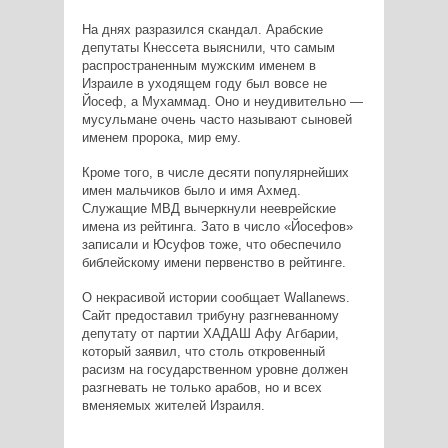
На днях разразился скандал. Арабские
депутаты Кнессета выяснили, что самым
распространенным мужским именем в
Израиле в уходящем году был вовсе не
Йосеф, а Мухаммад. Оно и неудивительно —
мусульмане очень часто называют сыновей
именем пророка, мир ему.
Кроме того, в числе десяти популярнейших
имен мальчиков было и имя Ахмед.
Служащие МВД вычеркнули нееврейские
имена из рейтинга. Зато в число «Йосефов»
записали и Юсуфов тоже, что обеспечило
библейскому имени первенство в рейтинге.
О некрасивой истории сообщает Wallanews.
Сайт предоставил трибуну разгневанному
депутату от партии ХАДАШ Афу Агбарии,
который заявил, что столь откровенный
расизм на государственном уровне должен
разгневать не только арабов, но и всех
вменяемых жителей Израиля.