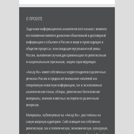
О ПРОЕКТЕ
Задачами информационно-аналитического канала с момента
его появления является донесение объективной и достоверной
информации о событиях в России и мире и происходящих в
обществе процессах, консолидация мусульманской уммы
России, выявление случаев дискриминации по религиозным
и национальным признакам, защита прав верующих.
«Ансар.Ru» имеет собственных корреспондентов в различных
регионах России и предлагает вниманию читателей как
оперативную новостную информацию, так и эксклюзивные
аналитические статьи, обзоры, религиозно-богословские
материалы, мнения известных экспертов по различным
вопросам.
Материалы, публикуемые на «Ансар.Ru», рассчитаны на
самую широкую аудиторию. Сайт освещает как собственно
религиозную, так и политическую, экономическую, культурную,