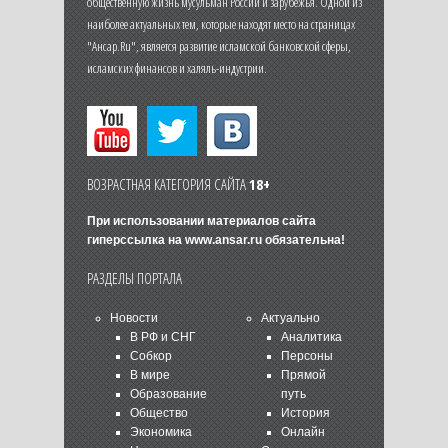
общественную жизнь мусульман России и зарубежья. Одной из
наиболее актуальных тем, которые находят место на страницах
"Ансар.Ru", является развитие исламской банковской сферы,
исламских финансов и халяль-индустрии.
ВОЗРАСТНАЯ КАТЕГОРИЯ САЙТА
18+
При использовании материалов сайта
гиперссылка на
www.ansar.ru
обязательна!
РАЗДЕЛЫ ПОРТАЛА
Новости
Актуально
В РФ и СНГ
Аналитика
Собкор
Персоны
В мире
Прямой
Образование
путь
Общество
История
Экономика
Онлайн