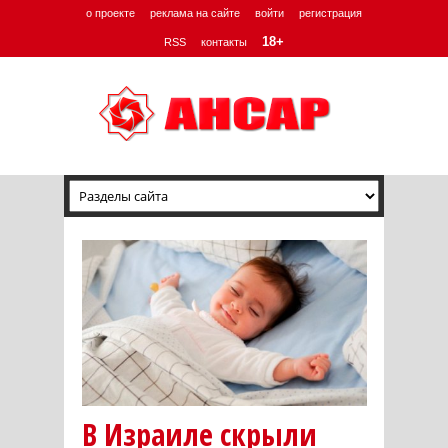
о проекте
реклама на сайте
войти
регистрация
18+
RSS
контакты
В Израиле скрыли