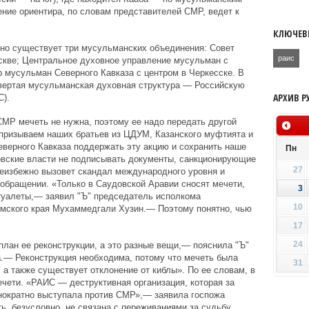
ние ориентира, по словам представителей СМР, ведет к
КЛЮЧЕВ
но существует три мусульманских объединения: Совет
раис
скве; Центральное духовное управление мусульман с
 мусульман Северного Кавказа с центром в Черкесске. В
твертая мусульманская духовная структура — Российскую
АРХИВ Р
).
МР мечеть не нужна, поэтому ее надо передать другой
ризываем наших братьев из ЦДУМ, Казанского муфтията и
верного Кавказа поддержать эту акцию и сохранить наше
Пн
вские власти не подписывать документы, санкционирующие
27
неизбежно вызовет скандал международного уровня и
 обращении. «Только в Саудовской Аравии сносят мечети,
3
 туалеты,— заявил "Ъ" председатель исполкома
10
мского края Мухаммедгали Хузин.— Поэтому понятно, чью
17
24
 план ее реконструкции, а это разные вещи,— пояснила "Ъ"
а
.— Реконструкция необходима, потому что мечеть была
31
 а также существует отклонение от киблы». По ее словам, в
чети. «РАИС — деструктивная организация, которая за
нократно выступала против СМР»,— заявила госпожа
ь, безусловно, не связана с переживаниями за судьбу