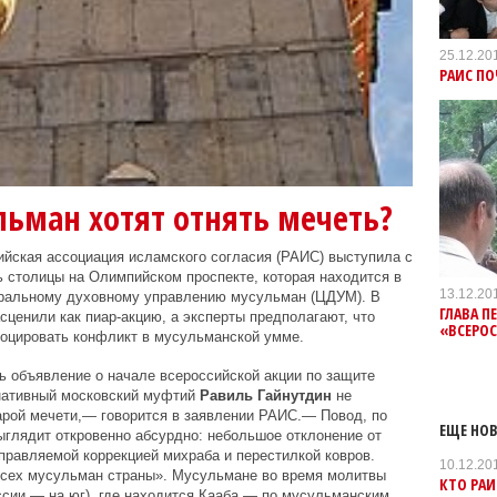
25.12.20
РАИС ПО
льман хотят отнять мечеть?
ийская ассоциация исламского согласия (РАИС) выступила с
 столицы на Олимпийском проспекте, которая находится в
13.12.20
тральному духовному управлению мусульман (ЦДУМ). В
ГЛАВА П
енили как пиар-акцию, а эксперты предполагают, что
«ВСЕРО
оцировать конфликт в мусульманской умме.
 объявление о начале всероссийской акции по защите
нативный московский муфтий
Равиль Гайнутдин
не
тарой мечети,— говорится в заявлении РАИС.— Повод, по
ЕЩЕ НОВ
ыглядит откровенно абсурдно: небольшое отклонение от
справляемой коррекцией михраба и перестилкой ковров.
10.12.20
всех мусульман страны». Мусульмане во время молитвы
КТО РАИ
ссии — на юг), где находится Кааба — по мусульманским