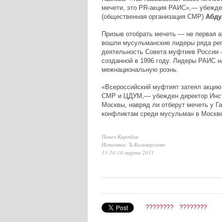
мечети, это PR-акция РАИС»,— убежде
(общественная организация СМР)
Абду
Призыв отобрать мечеть — не первая 
вошли мусульманские лидеры ряда реги
деятельность Совета муфтиев России 
созданной в 1996 году. Лидеры РАИС н
межнациональную рознь.
«Всероссийский муфтият затеял акцию
СМР и ЦДУМ,— убежден директор Инст
Москвы, навряд ли отберут мечеть у Г
конфликтам среди мусульман в Москве
Павел Коробов
Источник: Ъ-Коммерсант
13:50 10 марта 2011
????????
????????