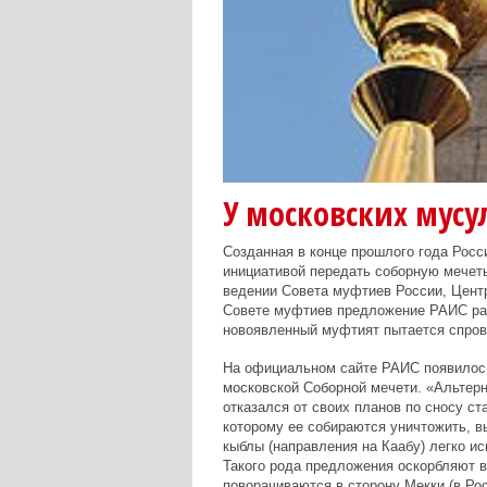
У московских мусу
Созданная в конце прошлого года Росс
инициативой передать соборную мечеть
ведении Совета муфтиев России, Цен
Совете муфтиев предложение РАИС расц
новоявленный муфтият пытается спров
На официальном сайте РАИС появилось
московской Соборной мечети. «Альтер
отказался от своих планов по сносу с
которому ее собираются уничтожить, в
кыблы (направления на Каабу) легко и
Такого рода предложения оскорбляют 
поворачиваются в сторону Мекки (в Ро