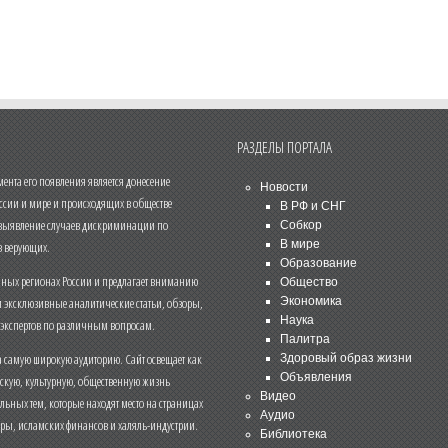
РАЗДЕЛЫ ПОРТАЛА
нта его появления является донесение
Новости
ссии и мире и происходящих в обществе
В РФ и СНГ
 выявление случаев дискриминации по
Собкор
В мире
 верующих.
Образование
чных регионах России и предлагает вниманию
Общество
и эксклюзивные аналитические статьи, обзоры,
Экономика
Наука
 экспертов по различным вопросам.
Палитра
 самую широкую аудиторию. Сайт освещает как
Здоровый образ жизни
Объявления
ескую, культурную, общественную жизнь
Видео
льных тем, которые находят место на страницах
Аудио
еры, исламских финансов и халяль-индустрии.
Библиотека