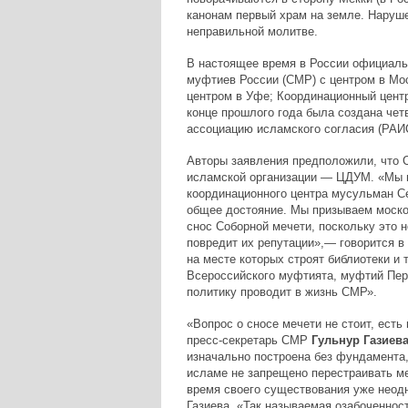
канонам первый храм на земле. Наруше
неправильной молитве.
В настоящее время в России официаль
муфтиев России (СМР) с центром в Мо
центром в Уфе; Координационный центр
конце прошлого года была создана че
ассоциацию исламского согласия (РАИС
Авторы заявления предположили, что С
исламской организации — ЦДУМ. «Мы п
координационного центра мусульман Се
общее достояние. Мы призываем моско
снос Соборной мечети, поскольку это 
повредит их репутации»,— говорится в
на месте которых строят библиотеки и
Всероссийского муфтията, муфтий Пер
политику проводит в жизнь СМР».
«Вопрос о сносе мечети не стоит, есть
пресс-секретарь СМР
Гульнур Газиев
изначально построена без фундамента,
исламе не запрещено перестраивать ме
время своего существования уже неод
Газиева. «Так называемая озабоченност