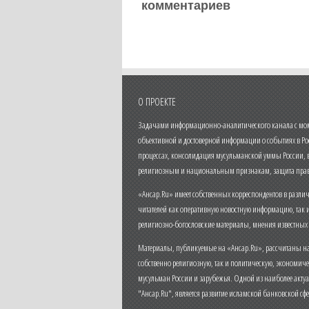
комментариев
О ПРОЕКТЕ
Задачами информационно-аналитического канала с моме
объективной и достоверной информации о событиях в Ро
процессах, консолидация мусульманской уммы России,
религиозным и национальным признакам, защита прав
«Ансар.Ru» имеет собственных корреспондентов в разли
читателей как оперативную новостную информацию, так 
религиозно-богословские материалы, мнения известных
Материалы, публикуемые на «Ансар.Ru», рассчитаны на
собственно религиозную, так и политическую, экономич
мусульман России и зарубежья. Одной из наиболее актуа
"Ансар.Ru", является развитие исламской банковской сф