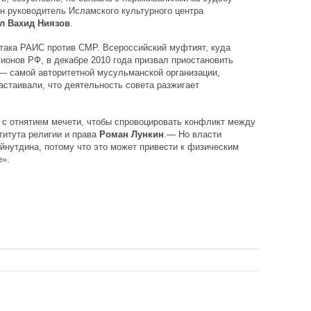
н руководитель Исламского культурного центра
л Вахид Ниязов
.
атака РАИС против СМР. Всероссийский муфтият, куда
онов РФ, в декабре 2010 года призвал приостановить
— самой авторитетной мусульманской организации,
астаивали, что деятельность совета разжигает
 с отнятием мечети, чтобы спровоцировать конфликт между
итута религии и права
Роман Лункин
.— Но власти
айнутдина, потому что это может привести к физическим
».