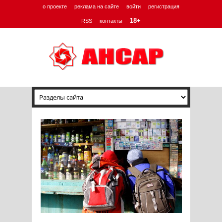
о проекте
реклама на сайте
войти
регистрация
18+
RSS
контакты