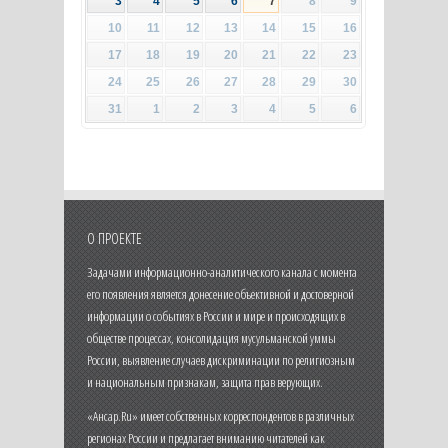
3
4
5
6
7
8
9
10
11
12
13
14
15
16
17
18
19
20
21
22
23
24
25
26
27
28
29
30
31
1
2
3
4
5
6
О ПРОЕКТЕ
Задачами информационно-аналитического канала с момента
его появления является донесение объективной и достоверной
информации о событиях в России и мире и происходящих в
обществе процессах, консолидация мусульманской уммы
России, выявление случаев дискриминации по религиозным
и национальным признакам, защита прав верующих.
«Ансар.Ru» имеет собственных корреспондентов в различных
регионах России и предлагает вниманию читателей как