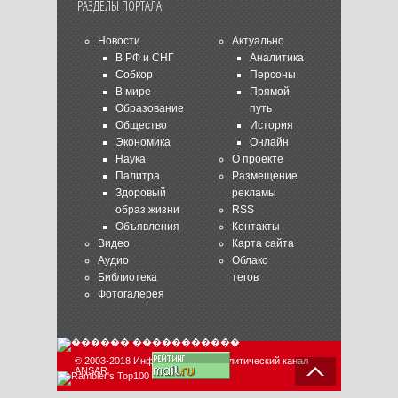
РАЗДЕЛЫ ПОРТАЛА
Новости
Актуально
В РФ и СНГ
Аналитика
Собкор
Персоны
В мире
Прямой
Образование
путь
Общество
История
Экономика
Онлайн
Наука
О проекте
Палитра
Размещение
Здоровый
рекламы
образ жизни
RSS
Объявления
Контакты
Видео
Карта сайта
Аудио
Облако
Библиотека
тегов
Фотогалерея
© 2003-2018 Информационно-аналитический канал
ANSAR