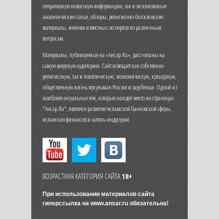
оперативную новостную информацию, так и эксклюзивные
аналитические статьи, обзоры, религиозно-богословские
материалы, мнения известных экспертов по различным
вопросам.
Материалы, публикуемые на «Ансар.Ru», рассчитаны на
самую широкую аудиторию. Сайт освещает как собственно
религиозную, так и политическую, экономическую, культурную,
общественную жизнь мусульман России и зарубежья. Одной из
наиболее актуальных тем, которые находят место на страницах
"Ансар.Ru", является развитие исламской банковской сферы,
исламских финансов и халяль-индустрии.
ВОЗРАСТНАЯ КАТЕГОРИЯ САЙТА
18+
При использовании материалов сайта
гиперссылка на
www.ansar.ru
обязательна!