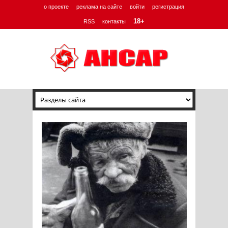
о проекте
реклама на сайте
войти
регистрация
18+
RSS
контакты