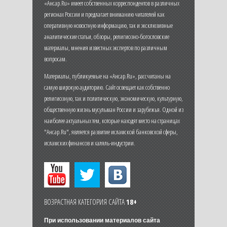
«Ансар.Ru» имеет собственных корреспондентов в различных
регионах России и предлагает вниманию читателей как
оперативную новостную информацию, так и эксклюзивные
аналитические статьи, обзоры, религиозно-богословские
материалы, мнения известных экспертов по различным
вопросам.
Материалы, публикуемые на «Ансар.Ru», рассчитаны на
самую широкую аудиторию. Сайт освещает как собственно
религиозную, так и политическую, экономическую, культурную,
общественную жизнь мусульман России и зарубежья. Одной из
наиболее актуальных тем, которые находят место на страницах
"Ансар.Ru", является развитие исламской банковской сферы,
исламских финансов и халяль-индустрии.
ВОЗРАСТНАЯ КАТЕГОРИЯ САЙТА
18+
При использовании материалов сайта