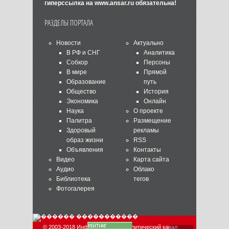
гиперссылка на
www.ansar.ru
обязательна!
РАЗДЕЛЫ ПОРТАЛА
Новости
Актуально
В РФ и СНГ
Аналитика
Собкор
Персоны
В мире
Прямой
Образование
путь
Общество
История
Экономика
Онлайн
Наука
О проекте
Палитра
Размещение
Здоровый
рекламы
образ жизни
RSS
Объявления
Контакты
Видео
Карта сайта
Аудио
Облако
Библиотека
тегов
Фотогалерея
© 2003-2018 Информационно-аналитический канал