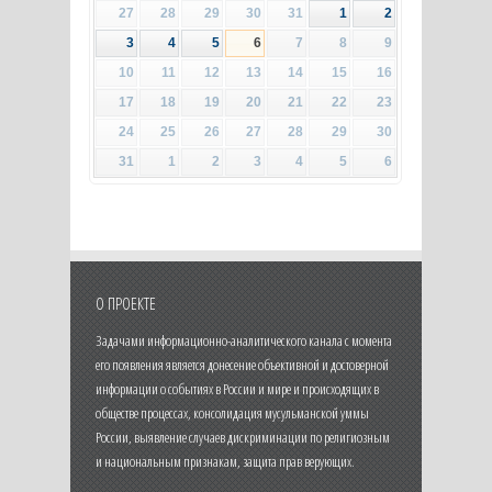
27
28
29
30
31
1
2
3
4
5
6
7
8
9
10
11
12
13
14
15
16
17
18
19
20
21
22
23
24
25
26
27
28
29
30
31
1
2
3
4
5
6
О ПРОЕКТЕ
Задачами информационно-аналитического канала с момента
его появления является донесение объективной и достоверной
информации о событиях в России и мире и происходящих в
обществе процессах, консолидация мусульманской уммы
России, выявление случаев дискриминации по религиозным
и национальным признакам, защита прав верующих.