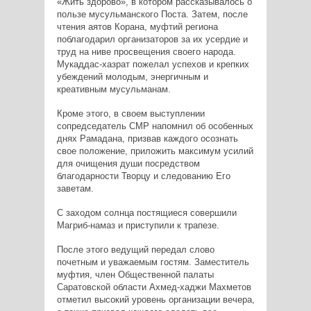
«Жить здорово», в котором рассказывалось о
пользе мусульманского Поста. Затем, после
чтения аятов Корана, муфтий региона
поблагодарил организаторов за их усердие и
труд на ниве просвещения своего народа.
Мукаддас-хазрат пожелал успехов и крепких
убеждений молодым, энергичным и
креативным мусульманам.
Кроме этого, в своем выступлении
сопредседатель СМР напомнил об особенных
днях Рамадана, призвав каждого осознать
свое положение, приложить максимум усилий
для очищения души посредством
благодарности Творцу и следованию Его
заветам.
С заходом солнца постящиеся совершили
Магриб-намаз и приступили к трапезе.
После этого ведущий передал слово
почетным и уважаемым гостям. Заместитель
муфтия, член Общественной палаты
Саратовской области Ахмед-хаджи Махметов
отметил высокий уровень организации вечера,