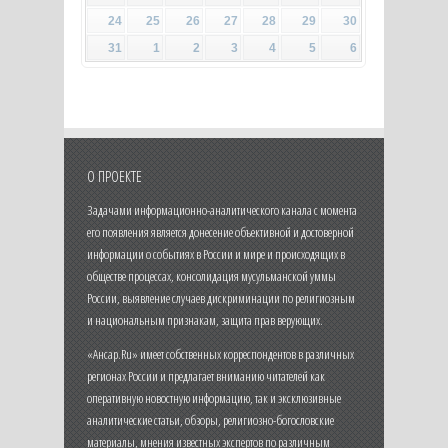
24
25
26
27
28
29
30
31
1
2
3
4
5
6
О ПРОЕКТЕ
Задачами информационно-аналитического канала с момента
его появления является донесение объективной и достоверной
информации о событиях в России и мире и происходящих в
обществе процессах, консолидация мусульманской уммы
России, выявление случаев дискриминации по религиозным
и национальным признакам, защита прав верующих.
«Ансар.Ru» имеет собственных корреспондентов в различных
регионах России и предлагает вниманию читателей как
оперативную новостную информацию, так и эксклюзивные
аналитические статьи, обзоры, религиозно-богословские
материалы, мнения известных экспертов по различным