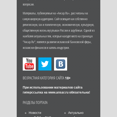
вопросам.
Материалы, публикуемые на «Ансар.Ru», рассчитаны на
самую широкую аудиторию. Сайт освещает как собственно
религиозную, так и политическую, экономическую, культурную,
общественную жизнь мусульман России и зарубежья. Одной из
наиболее актуальных тем, которые находят место на страницах
"Ансар.Ru", является развитие исламской банковской сферы,
исламских финансов и халяль-индустрии.
ВОЗРАСТНАЯ КАТЕГОРИЯ САЙТА
18+
При использовании материалов сайта
гиперссылка на
www.ansar.ru
обязательна!
РАЗДЕЛЫ ПОРТАЛА
Новости
Актуально