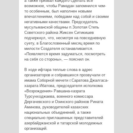
а также призвал каждого сделать все
возможное, чтобы Рамадан запомнился чем-
то особенным, был наполнен новыми
впечатлениями, победами над собой и своими
негативными качествами. Председатель
мусульманской общины п.Золотая Степь
Советского района Жиксен Ситикишев
подчеркнул, что, несмотря на повседневную
суету, в Благословенный месяц время по
милости Создателя останавливается.
«Появляется время задуматься, посмотреть
на себя со стороны», — пояснил он.
В ходе ифтара теплые слова в адрес
организаторов и собравшихся прозвучали от
имама Соборной мечети г.Саратова Джалгаса-
хазрата Ибатова, председателя исполкома
«Возрождения» Равшана-хазрата
Турсунходжаева, военного комиссара
Дергачевского и Озинского районов Рината
Аминова, руководителей казахских
национальных объединений, а также
специально приглашенных представителей
азербайджанской и татарской молодежных
организаций.