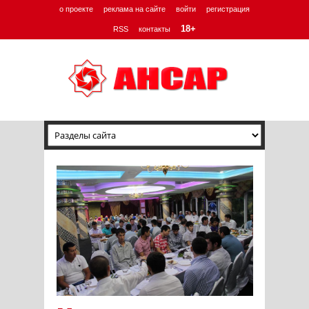
о проекте
реклама на сайте
войти
регистрация
18+
RSS
контакты