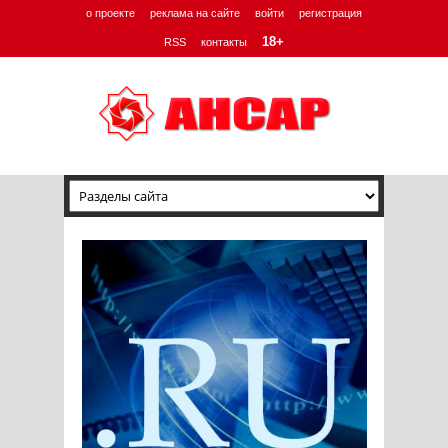
о проекте
реклама на сайте
войти
регистрация
18+
RSS
контакты