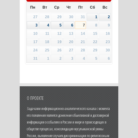
Пн
Вт
Ср
Чт
Пт
Сб
Вс
27
28
29
30
31
1
2
3
4
5
6
7
8
9
10
11
12
13
14
15
16
17
18
19
20
21
22
23
24
25
26
27
28
29
30
31
1
2
3
4
5
6
О ПРОЕКТЕ
Задачами информационно-аналитического канала с момента
его появления является донесение объективной и достоверной
информации о событиях в России и мире и происходящих в
обществе процессах, консолидация мусульманской уммы
России, выявление случаев дискриминации по религиозным