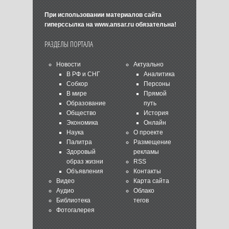
При использовании материалов сайта
гиперссылка на
www.ansar.ru
обязательна!
РАЗДЕЛЫ ПОРТАЛА
Новости
Актуально
В РФ и СНГ
Аналитика
Собкор
Персоны
В мире
Прямой
Образование
путь
Общество
История
Экономика
Онлайн
Наука
О проекте
Палитра
Размещение
Здоровый
рекламы
образ жизни
RSS
Объявления
Контакты
Видео
Карта сайта
Аудио
Облако
Библиотека
тегов
Фотогалерея