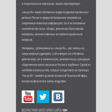
и национальным признакам, защита прав верующих.
«Ансар.Ru» имеет собственных корреспондентов в различных
регионах России и предлагает вниманию читателей как
оперативную новостную информацию, так и эксклюзивные
аналитические статьи, обзоры, религиозно-богословские
материалы, мнения известных экспертов по различным
вопросам.
Материалы, публикуемые на «Ансар.Ru», рассчитаны на
самую широкую аудиторию. Сайт освещает как собственно
религиозную, так и политическую, экономическую, культурную,
общественную жизнь мусульман России и зарубежья. Одной из
наиболее актуальных тем, которые находят место на страницах
"Ансар.Ru", является развитие исламской банковской сферы,
исламских финансов и халяль-индустрии.
ВОЗРАСТНАЯ КАТЕГОРИЯ САЙТА
18+