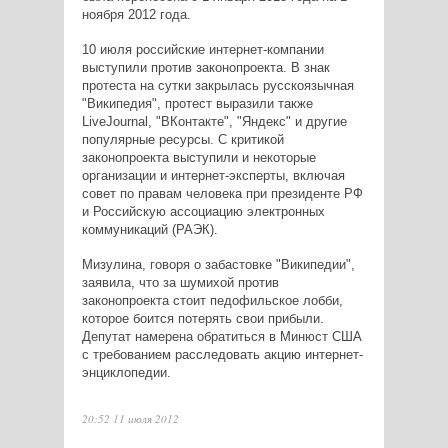
ноября 2012 года.
10 июля российские интернет-компании
выступили против законопроекта. В знак
протеста на сутки закрылась русскоязычная
"Википедия", протест выразили также
LiveJournal, "ВКонтакте", "Яндекс" и другие
популярные ресурсы. С критикой
законопроекта выступили и некоторые
организации и интернет-эксперты, включая
совет по правам человека при президенте РФ
и Российскую ассоциацию электронных
коммуникаций (РАЭК).
Мизулина, говоря о забастовке "Википедии",
заявила, что за шумихой против
законопроекта стоит педофильское лобби,
которое боится потерять свои прибыли.
Депутат намерена обратиться в Минюст США
с требованием расследовать акцию интернет-
энциклопедии.
20:52 11 июля 2012