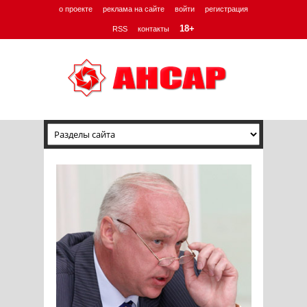
о проекте
реклама на сайте
войти
регистрация
18+
RSS
контакты