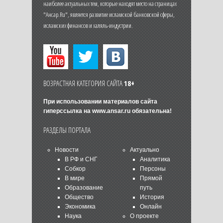
наиболее актуальных тем, которые находят место на страницах
"Ансар.Ru", является развитие исламской банковской сферы,
исламских финансов и халяль-индустрии.
ВОЗРАСТНАЯ КАТЕГОРИЯ САЙТА
18+
При использовании материалов сайта
гиперссылка на
www.ansar.ru
обязательна!
РАЗДЕЛЫ ПОРТАЛА
Новости
Актуально
В РФ и СНГ
Аналитика
Собкор
Персоны
В мире
Прямой
Образование
путь
Общество
История
Экономика
Онлайн
Наука
О проекте