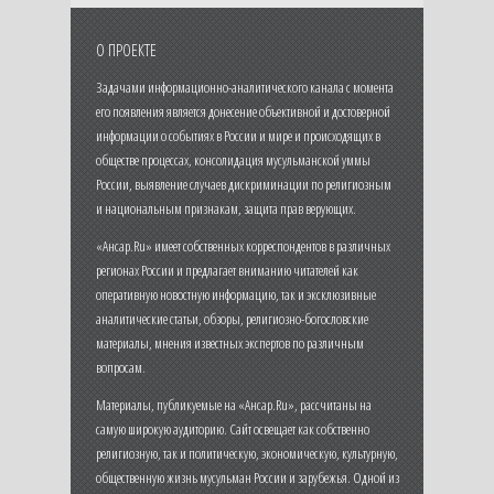
О ПРОЕКТЕ
Задачами информационно-аналитического канала с момента
его появления является донесение объективной и достоверной
информации о событиях в России и мире и происходящих в
обществе процессах, консолидация мусульманской уммы
России, выявление случаев дискриминации по религиозным
и национальным признакам, защита прав верующих.
«Ансар.Ru» имеет собственных корреспондентов в различных
регионах России и предлагает вниманию читателей как
оперативную новостную информацию, так и эксклюзивные
аналитические статьи, обзоры, религиозно-богословские
материалы, мнения известных экспертов по различным
вопросам.
Материалы, публикуемые на «Ансар.Ru», рассчитаны на
самую широкую аудиторию. Сайт освещает как собственно
религиозную, так и политическую, экономическую, культурную,
общественную жизнь мусульман России и зарубежья. Одной из