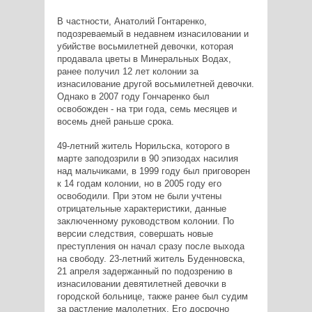
В частности, Анатолий Гонтаренко,
подозреваемый в недавнем изнасиловании и
убийстве восьмилетней девочки, которая
продавала цветы в Минеральных Водах,
ранее получил 12 лет колонии за
изнасилование другой восьмилетней девочки.
Однако в 2007 году Гончаренко был
освобожден - на три года, семь месяцев и
восемь дней раньше срока.
49-летний житель Норильска, которого в
марте заподозрили в 90 эпизодах насилия
над мальчиками, в 1999 году был приговорен
к 14 годам колонии, но в 2005 году его
освободили. При этом не были учтены
отрицательные характеристики, данные
заключенному руководством колонии. По
версии следствия, совершать новые
преступления он начал сразу после выхода
на свободу. 23-летний житель Буденновска,
21 апреля задержанный по подозрению в
изнасиловании девятилетней девочки в
городской больнице, также ранее был судим
за растление малолетних. Его досрочно